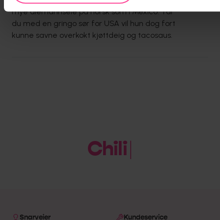
mye alemannseie på norsk som i Mexico. Tar
du med en gringo sør for USA vil hun dog fort
kunne savne overkokt kjøttdeig og tacosaus.
Chili
Snarveier
Kundeservice