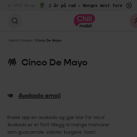
2 år på rad - Norges mest fornøyde k
lt av EPSI Norge
Hjem
/
Emojier
/
Cinco De Mayo
🪅
Cinco De Mayo
🥑
Avokado emoji
Knekk opp en avokado og gjør klar for taco!
Avokado er et flott tillegg til mange matvarer
som guacamole, salater, burgere, toast,