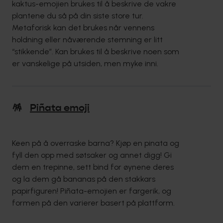
kaktus-emojien brukes til å beskrive de vakre
plantene du så på din siste store tur.
Metaforisk kan det brukes når vennens
holdning eller nåværende stemning er litt
“stikkende”. Kan brukes til å beskrive noen som
er vanskelige på utsiden, men myke inni.
🪅
Piñata emoji
Keen på å overraske barna? Kjøp en pinata og
fyll den opp med søtsaker og annet digg! Gi
dem en trepinne, sett bind for øynene deres
og la dem gå bananas på den stakkars
papirfiguren! Piñata-emojien er fargerik, og
formen på den varierer basert på plattform.