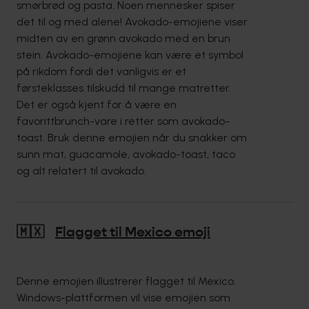
smørbrød og pasta. Noen mennesker spiser
det til og med alene! Avokado-emojiene viser
midten av en grønn avokado med en brun
stein. Avokado-emojiene kan være et symbol
på rikdom fordi det vanligvis er et
førsteklasses tilskudd til mange matretter.
Det er også kjent for å være en
favorittbrunch-vare i retter som avokado-
toast. Bruk denne emojien når du snakker om
sunn mat, guacamole, avokado-toast, taco
og alt relatert til avokado.
🇲🇽
Flagget til Mexico emoji
Denne emojien illustrerer flagget til Mexico.
Windows-plattformen vil vise emojien som