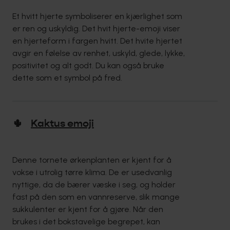
Et hvitt hjerte symboliserer en kjærlighet som
er ren og uskyldig. Det hvit hjerte-emoji viser
en hjerteform i fargen hvitt. Det hvite hjertet
avgir en følelse av renhet, uskyld, glede, lykke,
positivitet og alt godt. Du kan også bruke
dette som et symbol på fred.
🌵
Kaktus emoji
Denne tornete ørkenplanten er kjent for å
vokse i utrolig tørre klima. De er usedvanlig
nyttige, da de bærer væske i seg, og holder
fast på den som en vannreserve, slik mange
sukkulenter er kjent for å gjøre. Når den
brukes i det bokstavelige begrepet, kan