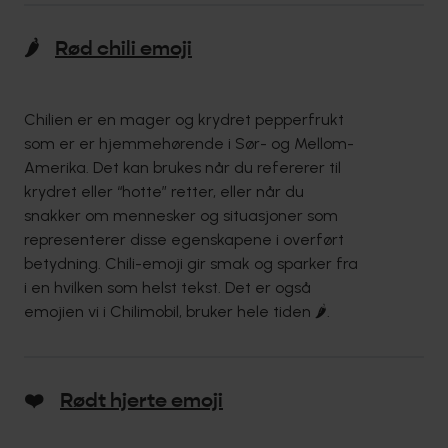
🌶
Rød chili emoji
Chilien er en mager og krydret pepperfrukt
som er er hjemmehørende i Sør- og Mellom-
Amerika. Det kan brukes når du refererer til
krydret eller “hotte” retter, eller når du
snakker om mennesker og situasjoner som
representerer disse egenskapene i overført
betydning. Chili-emoji gir smak og sparker fra
i en hvilken som helst tekst. Det er også
emojien vi i Chilimobil, bruker hele tiden 🌶.
❤️
Rødt hjerte emoji