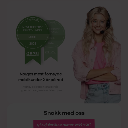
Norges mest fornøyde
mobilkunder 2 år på rad
Målt av selskapet som gjør de
dypeste målingene i mobilbransjen
Snakk med oss
Vi skjuler ikke nummeret vårt