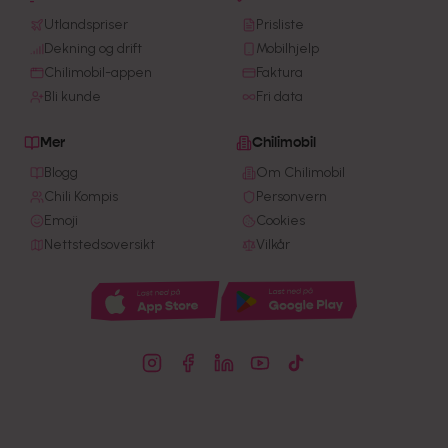
Utlandspriser
Prisliste
Dekning og drift
Mobilhjelp
Chilimobil-appen
Faktura
Bli kunde
Fri data
Mer
Chilimobil
Blogg
Om Chilimobil
Chili Kompis
Personvern
Emoji
Cookies
Nettstedsoversikt
Vilkår