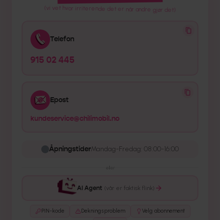
(vi vet hvor irriterende det er når andre gjør det)
Telefon
915 02 445
Epost
kundeservice@chilimobil.no
Åpningstider
Mandag-Fredag: 08:00-16:00
eller
AI Agent
(vår er faktisk flink)
PIN-kode
Dekningsproblem
Velg abonnement