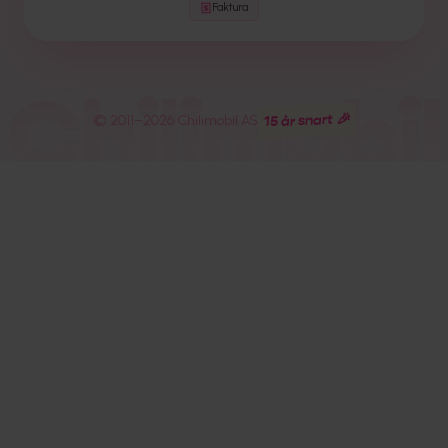
Faktura
Chilimobil
15 år snart 🎉
© 2011–
2026
Chilimobil AS