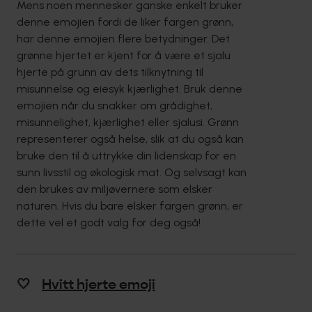
Mens noen mennesker ganske enkelt bruker
denne emojien fordi de liker fargen grønn,
har denne emojien flere betydninger. Det
grønne hjertet er kjent for å være et sjalu
hjerte på grunn av dets tilknytning til
misunnelse og eiesyk kjærlighet. Bruk denne
emojien når du snakker om grådighet,
misunnelighet, kjærlighet eller sjalusi. Grønn
representerer også helse, slik at du også kan
bruke den til å uttrykke din lidenskap for en
sunn livsstil og økologisk mat. Og selvsagt kan
den brukes av miljøvernere som elsker
naturen. Hvis du bare elsker fargen grønn, er
dette vel et godt valg for deg også!
🤍
Hvitt hjerte emoji