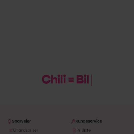
Chili = Billig
|
Snarveier
Kundeservice
Utlandspriser
Prisliste