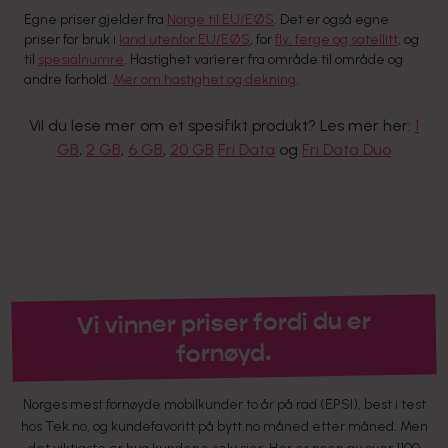
Egne priser gjelder fra
Norge til EU/EØS
. Det er også egne
priser for bruk i
land utenfor EU/EØS
, for
fly, ferge og satellitt
, og
til
spesialnumre
. Hastighet varierer fra område til område og
andre forhold.
Mer om hastighet og dekning
.
Vil du lese mer om et spesifikt produkt? Les mer her:
1
GB
,
2 GB
,
6 GB
,
20 GB
Fri Data
og
Fri Data Duo
Vi vinner priser fordi du er
fornøyd.
Norges mest fornøyde mobilkunder to år på rad (EPSI), best i test
hos Tek.no, og kundefavoritt på bytt.no måned etter måned. Men