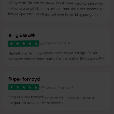
«
Å bytte til Chili var en glede, blant annet fordi kundeservice
faktisk svarer på tlf. innen kort tid - kan ikke si det samme om
forrige operatør. Får alt jeg behøver for en billig penge :)
»
Billig & Bra🤟
Stig A. A
Omtale av
Enkelt å bytte. Tilbyr også e-sim. Desidert billigst for vårt
«
»
behov av mobilabonnementet for en familie. Billig og bra 🤟
Super fornøyd
Omtale av
Thomas H
«
Jeg er super fornøyd, fungerer helt toppers til å koste
halvparten av de andre aktørene
»