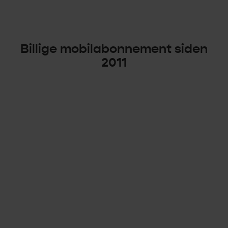
MinChili-appen kan dere adminsitere, endre og ha
oversikt over familiens abonnement. Dere får også
automatisk samlet mobilregning for hele familien.
Billige mobilabonnement
siden
2011