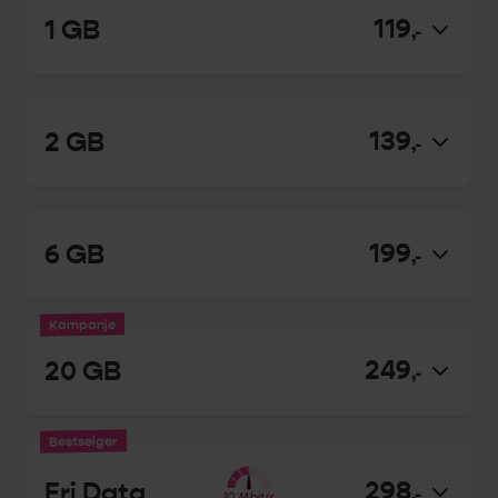
119
1 GB
,-
139
2 GB
,-
199
6 GB
,-
kampanje
249
20 GB
,-
bestselger
298
Fri Data
,-
10
Mbit/s