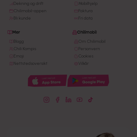
Dekning og drift
Mobilhjelp
Chilimobil-appen
Faktura
Bli kunde
Fri data
Mer
Chilimobil
Blogg
Om Chilimobil
Chili Kompis
Personvern
Emoji
Cookies
Nettstedsoversikt
Vilkår