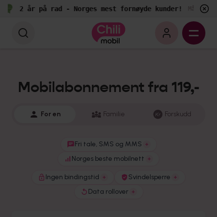
2 år på rad - Norges mest fornøyde kunder!
Målt av E
Mobilabonnement fra 119,-
For en
Familie
Forskudd
Fri tale, SMS og MMS
Norges beste mobilnett
Ingen bindingstid
Svindelsperre
Data rollover