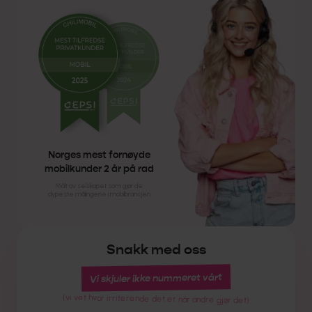
Norges mest fornøyde
mobilkunder 2 år på rad
Målt av selskapet som gjør de
dypeste målingene i mobilbransjen
Snakk med oss
Vi skjuler ikke nummeret vårt
(vi vet hvor irriterende det er når andre gjør det)