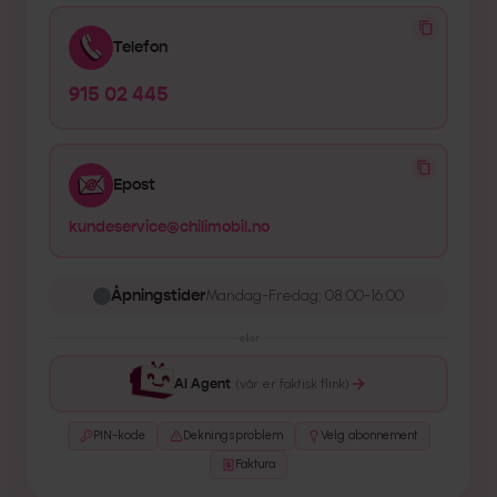
Telefon
915 02 445
Epost
kundeservice@chilimobil.no
Åpningstider
Mandag-Fredag: 08:00-16:00
eller
AI Agent
(vår er faktisk flink)
PIN-kode
Dekningsproblem
Velg abonnement
Faktura