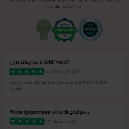
det viktigste er hva kundene selv sier. Her er noen av over 1100
omtaler på bytt.no:
Lett å bytte til Chilimobil
Bengt N
Omtale av
Å bytte over til Chilimobil gikk smertefritt som jeg ble
«
»
fortalt
Nydelig kundeservice til god pris
Omtale av
Fredrik