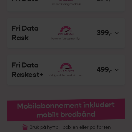
Passer til vanlig mobilbruk
Fri Data
399
,-
100
Mbit/s
Rask
Høyere fart og mer flyt
Fri Data
499
,-
250
Mbit/s
Raskest+
Veldig rask fart + ekstra data
Mobilabonnement inkludert
mobilt bredbånd
Bruk på hytta, i bobilen eller på farten