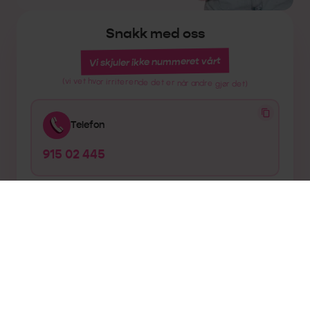
Snakk med oss
Vi skjuler ikke nummeret vårt
(vi vet hvor irriterende det er når andre gjør det)
Telefon
915 02 445
Epost
kundeservice@chilimobil.no
Åpningstider
Mandag-Fredag: 08:00-16:00
eller