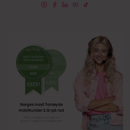
Norges mest fornøyde
mobilkunder 2 år på rad
Målt av selskapet som gjør de
dypeste målingene i mobilbransjen