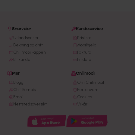
Snarveier
Kundeservice
Utlandspriser
Prisliste
Dekning og drift
Mobilhjelp
Chilimobil-appen
Faktura
Bli kunde
Fri data
Mer
Chilimobil
Blogg
Om Chilimobil
Chili Kompis
Personvern
Emoji
Cookies
Nettstedsoversikt
Vilkår