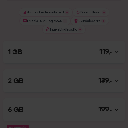
Norges beste mobilnett
Data rollover
Fri tale, SMS og MMS
Svindelsperre
Ingen bindingstid
119
1 GB
,-
139
2 GB
,-
199
6 GB
,-
kampanje