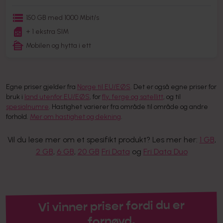
150 GB med 1000 Mbit/s
+ 1 ekstra SIM
Mobilen og hytta i ett
Egne priser gjelder fra
Norge til EU/EØS
. Det er også egne priser for
bruk i
land utenfor EU/EØS
, for
fly, ferge og satellitt
, og til
spesialnumre
. Hastighet varierer fra område til område og andre
forhold.
Mer om hastighet og dekning
.
Vil du lese mer om et spesifikt produkt? Les mer her:
1 GB
,
2 GB
,
6 GB
,
20 GB
Fri Data
og
Fri Data Duo
Vi vinner priser fordi du er
fornøyd.