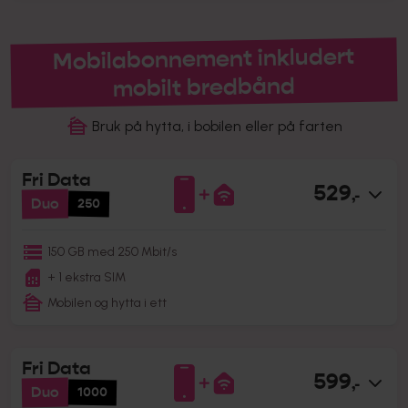
Mobilabonnement inkludert
mobilt bredbånd
Bruk på hytta, i bobilen eller på farten
Fri Data
529
,-
Duo
250
150 GB med 250 Mbit/s
+ 1 ekstra SIM
Mobilen og hytta i ett
Fri Data
599
,-
Duo
1000