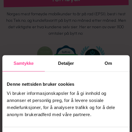
Norges mest fornøyde mobilkunder to år på rad (EPSI), best i test
hos Tek.no, og kundefavoritt på bytt.no måned etter måned. Men
det viktigste er hva kundene selv sier. Her er noen av over 1100
omtaler på bytt.no:
Samtykke
Detaljer
Om
Denne nettsiden bruker cookies
Lett å bytte til Chilimobil
Vi bruker informasjonskapsler for å gi innhold og
Bengt N
Omtale av
annonser et personlig preg, for å levere sosiale
mediefunksjoner, for å analysere trafikk og for å dele
Å bytte over til Chilimobil gikk smertefritt som jeg ble
«
anonym brukeradferd med våre partnere.
»
fortalt