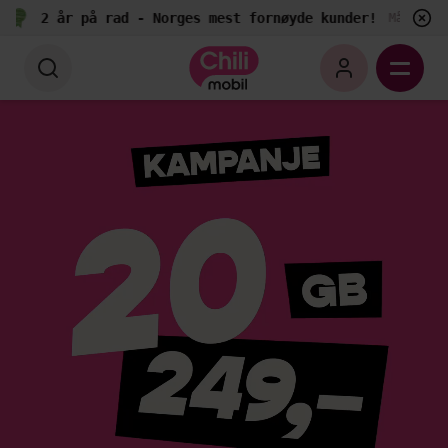
2 år på rad - Norges mest fornøyde kunder!
Målt av E