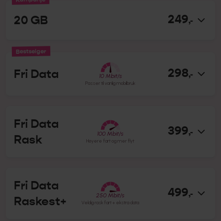
249
20 GB
,-
bestselger
298
Fri Data
,-
10
Mbit/s
Passer til vanlig mobilbruk
Fri Data
399
,-
100
Mbit/s
Rask
Høyere fart og mer flyt
Fri Data
499
,-
250
Mbit/s
Raskest+
Veldig rask fart + ekstra data