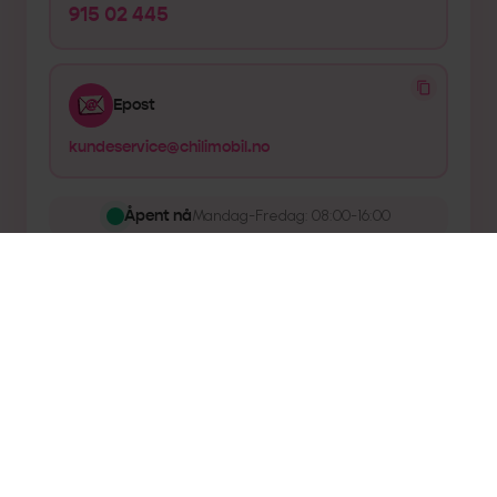
915 02 445
Epost
kundeservice@chilimobil.no
Åpent nå
Mandag-Fredag: 08:00-16:00
eller
AI Agent
(vår er faktisk flink)
PIN-kode
Dekningsproblem
Velg abonnement
Faktura