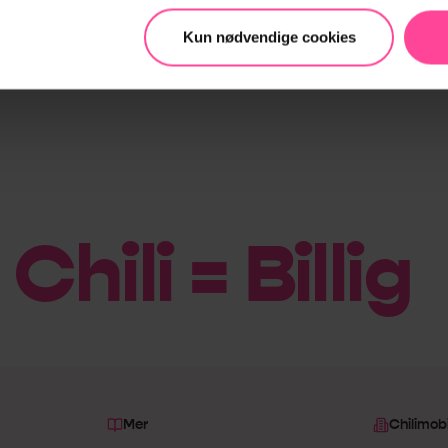
Kun nødvendige cookies
Chili = Billig
|
Mer
Chilimobi