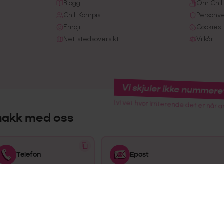
Blogg
Om Chili
Chili Kompis
Personv
Emoji
Cookies
Nettstedsoversikt
Vilkår
Vi skjuler ikke nummere
(vi vet hvor irriterende det er når a
nakk med oss
Telefon
Epost
915 02 445
kundeservice@chilimobil.no
Åpningstider
Mandag-Fredag: 08:00-16:00