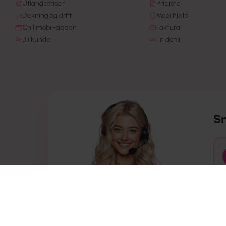
Utlandspriser
Prisliste
Dekning og drift
Mobilhjelp
Chilimobil-appen
Faktura
Bli kunde
Fri data
S