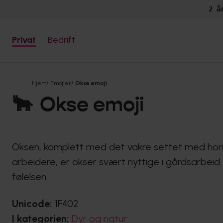
2 å
Privat
Bedrift
Hjem
/
Emojier
/
Okse emoji
🐂
Okse emoji
Oksen, komplett med det vakre settet med horn, 
arbeidere, er okser svært nyttige i gårdsarbeid. 
følelsen.
Unicode:
1F402
I kategorien:
Dyr og natur