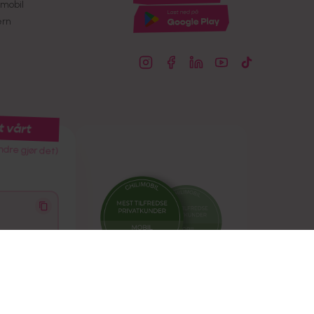
mobil
ern
t vårt
ndre gjør det)