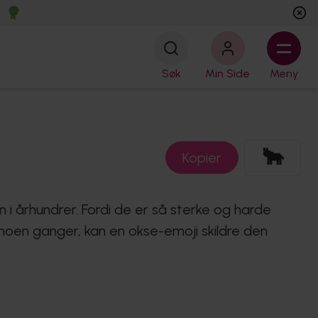
Søk
Min Side
Meny
🐂
Kopier
i århundrer. Fordi de er så sterke og harde
dt noen ganger, kan en okse-emoji skildre den