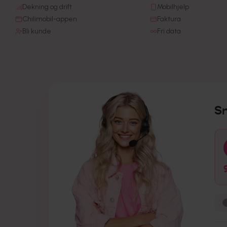
Dekning og drift
Mobilhjelp
Chilimobil-appen
Faktura
Bli kunde
Fri data
S