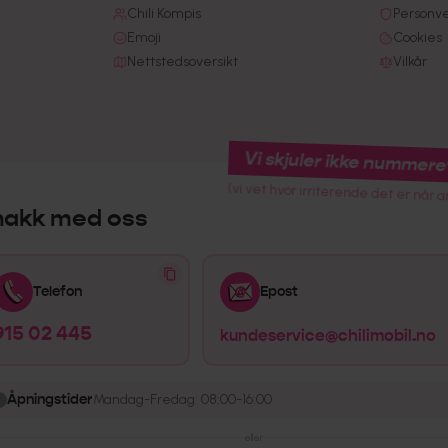
Chili Kompis
Personv
Emoji
Cookies
Nettstedsoversikt
Vilkår
Vi skjuler ikke nummere
(vi vet hvor irriterende det er når a
nakk med oss
Telefon
Epost
915 02 445
kundeservice@chilimobil.no
Åpningstider
Mandag-Fredag: 08:00-16:00
eller