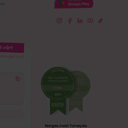
ern
t vårt
ndre gjør det)
Norges mest fornøyde