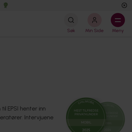
Søk
Min Side
Meny
il EPSI henter inn
eratører. Intervjuene