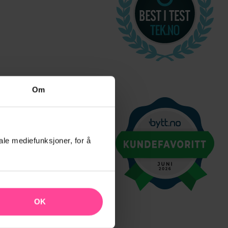
Om
ale mediefunksjoner, for å
OK