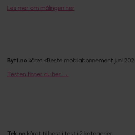
Les mer om målingen her
Bytt.no
kåret «Beste mobilabonnement juni 2026».
Testen finner du her →
Tek.no
kåret til best i test i 2 kategorier.