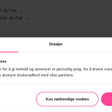
er du her →
nner du her →
Detaljer
kies
 for å gi innhold og annonser et personlig preg, for å levere sosi
ele anonym brukeradferd med våre partnere.
Kun nødvendige cookies