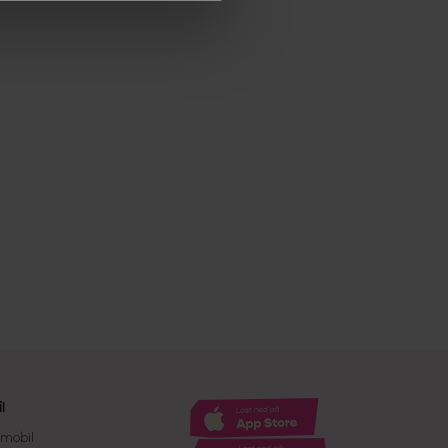
l
mobil