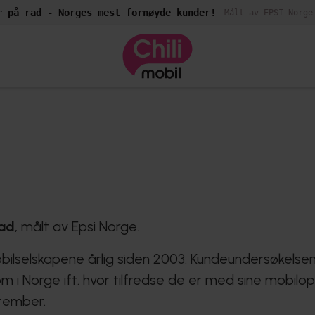
r på rad - Norges mest fornøyde kunder!
Målt av EPSI Norge
rad
, målt av Epsi Norge.
ilselskapene årlig siden 2003. Kundeundersøkelsen t
 i Norge ift. hvor tilfredse de er med sine mobilop
ptember.