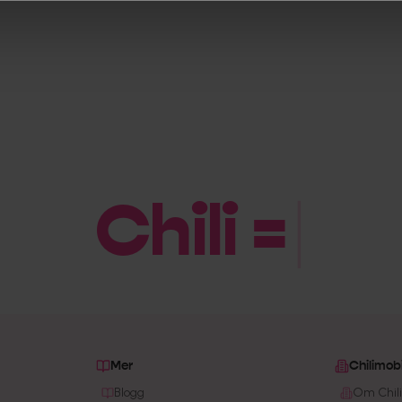
Chili = Billig
|
Mer
Chilimobi
Blogg
Om Chili