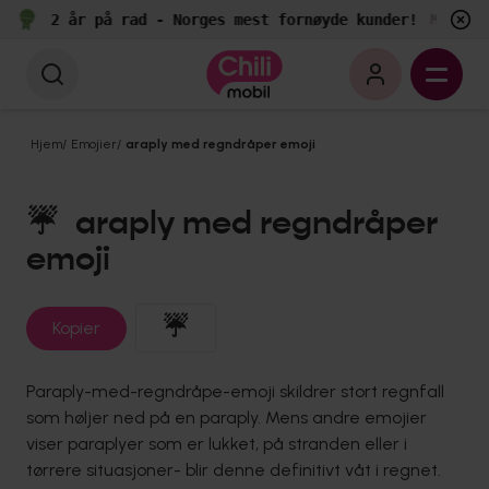
2 år på rad - Norges mest fornøyde kunder!
e
Målt av
Hjem
/
Emojier
/
araply med regndråper emoji
☔
araply med regndråper
emoji
☔
Kopier
Paraply-med-regndråpe-emoji skildrer stort regnfall
som høljer ned på en paraply. Mens andre emojier
viser paraplyer som er lukket, på stranden eller i
tørrere situasjoner- blir denne definitivt våt i regnet.