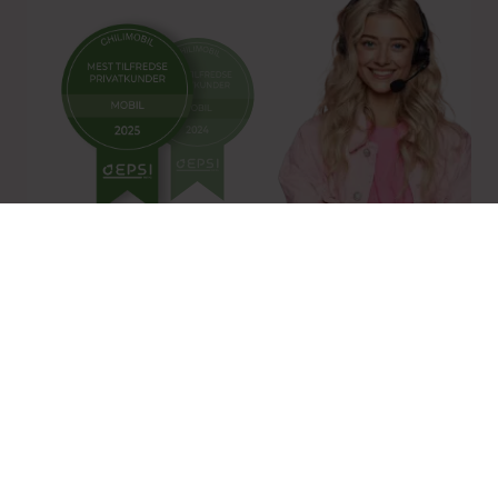
Norges mest fornøyde
mobilkunder 2 år på rad
Målt av selskapet som gjør de
dypeste målingene i mobilbransjen
Snakk med oss
Vi skjuler ikke nummeret vårt
(vi vet hvor irriterende det er når andre gjør det)