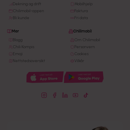
Dekning og drift
Mobilhjelp
Chilimobil-appen
Faktura
Bli kunde
Fri data
Mer
Chilimobil
Blogg
Om Chilimobil
Chili Kompis
Personvern
Emoji
Cookies
Nettstedsoversikt
Vilkår