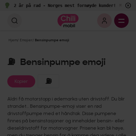
2 år på rad - Norges mest fornøyde kunder!
Målt av 
Hjem
/
Emojier
/
Bensinpumpe emoji
⛽
Bensinpumpe emoji
⛽
Kopier
Aldri få motorstopp i ødemarka uten drivstoff. Du blir
strandet… Bensinpumpe-emoji viser en rød
drivstoffpumpe med et håndtak. Disse pumpene
finnes på bensinstasjoner og inneholder bensin- eller
dieseldrivstoff for motorvogner. Prisene kan bli høye,
men du trenger bensin for å komme deg videre, i alle