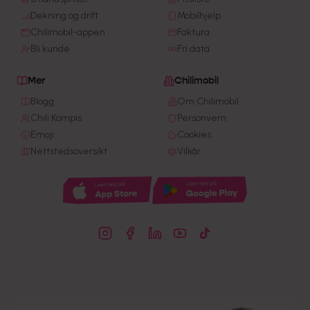
Dekning og drift
Mobilhjelp
Chilimobil-appen
Faktura
Bli kunde
Fri data
Mer
Chilimobil
Blogg
Om Chilimobil
Chili Kompis
Personvern
Emoji
Cookies
Nettstedsoversikt
Vilkår