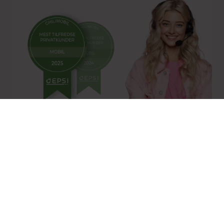
Norges mest fornøyde
mobilkunder 2 år på rad
Målt av selskapet som gjør de
dypeste målingene i mobilbransjen
Snakk med oss
Vi skjuler ikke nummeret vårt
(vi vet hvor irriterende det er når andre gjør det)