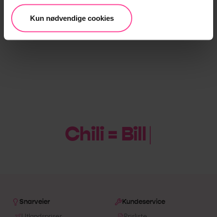
Kun nødvendige cookies
Chili = Billig
|
Snarveier
Kundeservice
Utlandspriser
Prisliste