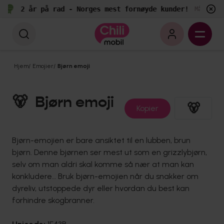
2 år på rad - Norges mest fornøyde kunder!
Målt av 
Hjem
/
Emojier
/
Bjørn emoji
🐻
Bjørn emoji
🐻
Kopier
Bjørn-emojien er bare ansiktet til en lubben, brun
bjørn. Denne bjørnen ser mest ut som en grizzlybjørn,
selv om man aldri skal komme så nær at man kan
konkludere… Bruk bjørn-emojien når du snakker om
dyreliv, utstoppede dyr eller hvordan du best kan
forhindre skogbranner.