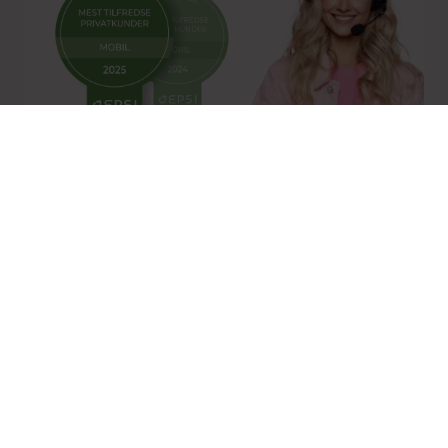
Norges mest fornøyde
mobilkunder 2 år på rad
Målt av selskapet som gjør de
dypeste målingene i mobilbransjen
Snakk med oss
Vi skjuler ikke nummeret vårt
(vi vet hvor irriterende det er når andre gjør det)
Telefon