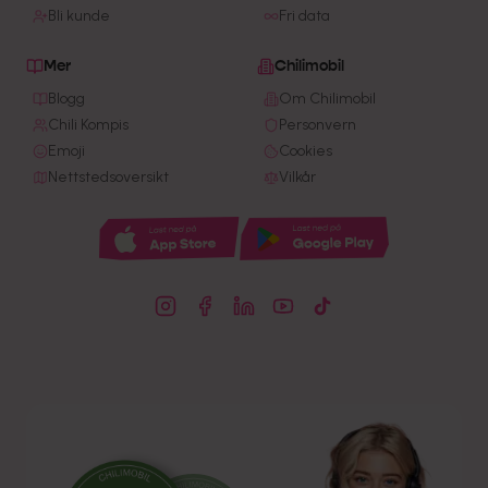
Bli kunde
Fri data
Mer
Chilimobil
Blogg
Om Chilimobil
Chili Kompis
Personvern
Emoji
Cookies
Nettstedsoversikt
Vilkår