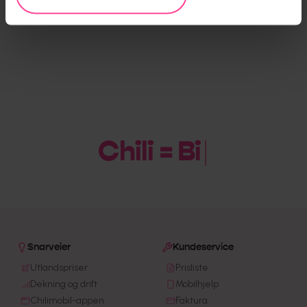
Chili = Billi
Snarveier
Kundeservice
Utlandspriser
Prisliste
Dekning og drift
Mobilhjelp
Chilimobil-appen
Faktura