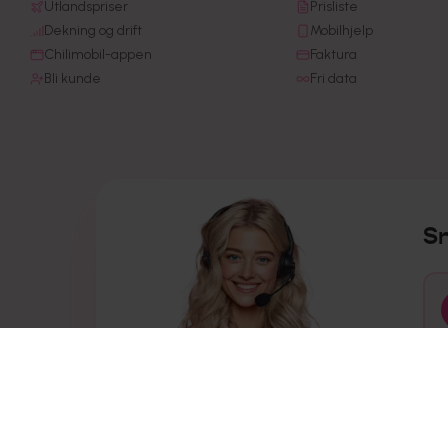
Utlandspriser
Prisliste
Dekning og drift
Mobilhjelp
Chilimobil-appen
Faktura
Bli kunde
Fri data
S