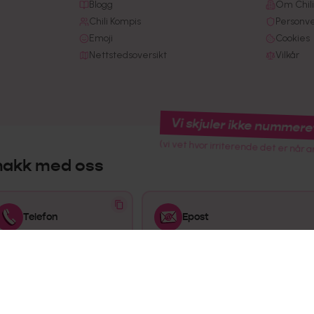
Blogg
Om Chili
Chili Kompis
Personv
Emoji
Cookies
Nettstedsoversikt
Vilkår
Vi skjuler ikke nummere
(vi vet hvor irriterende det er når a
nakk med oss
Telefon
Epost
915 02 445
kundeservice@chilimobil.no
Åpningstider
Mandag-Fredag: 08:00-16:00