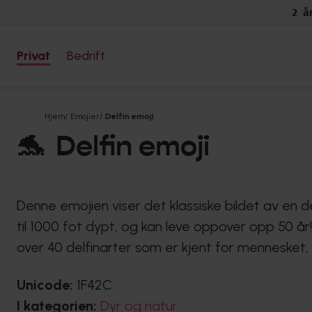
2 å
Privat
Bedrift
Hjem
/
Emojier
/
Delfin emoji
🐬
Delfin emoji
Denne emojien viser det klassiske bildet av en d
til 1000 fot dypt, og kan leve oppover opp 50 år! 
over 40 delfinarter som er kjent for mennesket, 
Unicode:
1F42C
I kategorien:
Dyr og natur