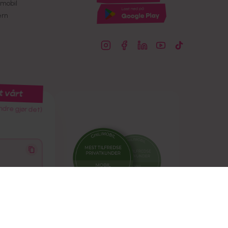
mobil
ern
t vårt
ndre gjør det)