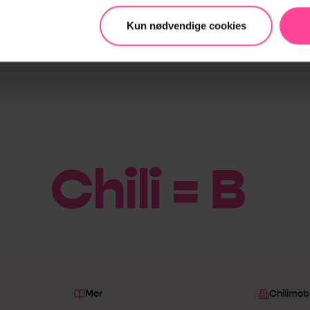
Kun nødvendige cookies
Chili = Billig
|
Mer
Chilimobi