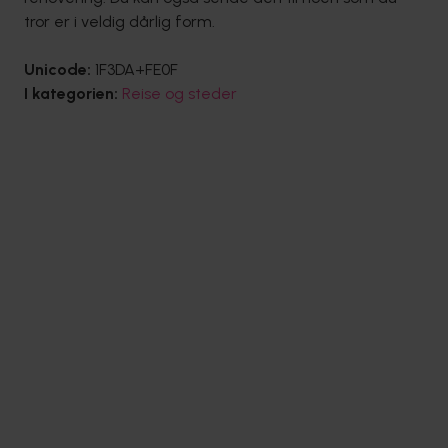
tror er i veldig dårlig form.
Unicode:
1F3DA+FE0F
I kategorien:
Reise og steder