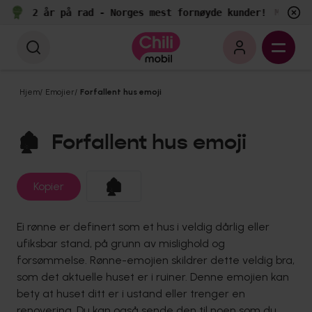
2 år på rad - Norges mest fornøyde kunder!
e
Målt av
Hjem
/
Emojier
/
Forfallent hus emoji
🏚️
Forfallent hus emoji
🏚️
Kopier
Ei rønne er definert som et hus i veldig dårlig eller
ufiksbar stand, på grunn av mislighold og
forsømmelse. Rønne-emojien skildrer dette veldig bra,
som det aktuelle huset er i ruiner. Denne emojien kan
bety at huset ditt er i ustand eller trenger en
renovering. Du kan også sende den til noen som du