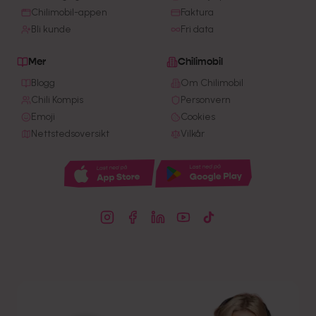
Chilimobil-appen
Faktura
Bli kunde
Fri data
Mer
Chilimobil
Blogg
Om Chilimobil
Chili Kompis
Personvern
Emoji
Cookies
Nettstedsoversikt
Vilkår