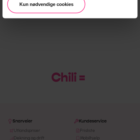
Kun nødvendige cookies
Chili = Bi
Snarveier
Kundeservice
Utlandspriser
Prisliste
Dekning og drift
Mobilhjelp