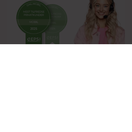
Norges mest fornøyde
mobilkunder 2 år på rad
Målt av selskapet som gjør de
dypeste målingene i mobilbransjen
Snakk med oss
Vi skjuler ikke nummeret vårt
(vi vet hvor irriterende det er når andre gjør det)