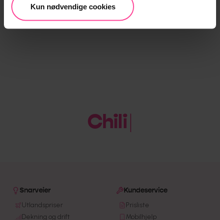
Kun nødvendige cookies
Chili
|
Snarveier
Kundeservice
Utlandspriser
Prisliste
Dekning og drift
Mobilhjelp