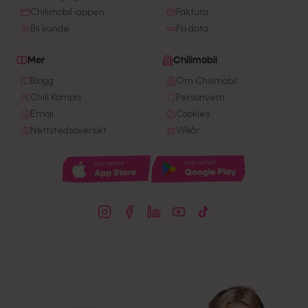
Chilimobil-appen
Faktura
Bli kunde
Fri data
Mer
Chilimobil
Blogg
Om Chilimobil
Chili Kompis
Personvern
Emoji
Cookies
Nettstedsoversikt
Vilkår