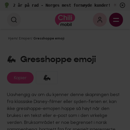
2 år på rad - Norges mest fornøyde kunder!
Målt av 
Hjem
/
Emojier
/
Gresshoppe emoji
🦗
Gresshoppe emoji
🦗
Kopier
Uavhengig av om du kjenner denne skapningen best
fra klassiske Disney-filmer eller syden-ferien er, kan
ikke gresshoppe-emojien hoppe så høyt når den
brukes i en tekst eller e-post som i den virkelige
verden. Bruksområdet er noe begrenset i norsk
sammenheng, bortsett fra for spesielt interesserte,