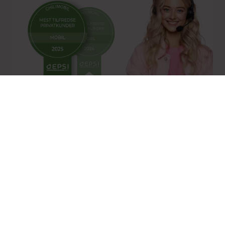
Norges mest fornøyde
mobilkunder 2 år på rad
Målt av selskapet som gjør de
dypeste målingene i mobilbransjen
Snakk med oss
Vi skjuler ikke nummeret vårt
(vi vet hvor irriterende det er når andre gjør det)