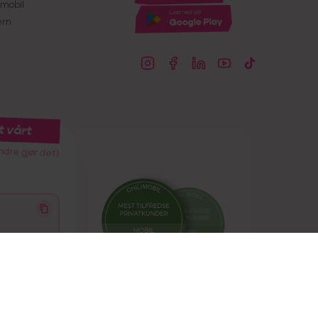
mobil
ern
t vårt
ndre gjør det)