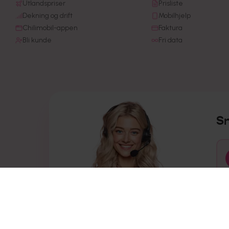
Utlandspriser
Prisliste
Dekning og drift
Mobilhjelp
Chilimobil-appen
Faktura
Bli kunde
Fri data
S