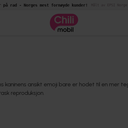
r på rad - Norges mest fornøyde kunder!
Målt av EPSI Norge
ns kaninens ansikt emoji bare er hodet til en mer t
 rask reproduksjon.