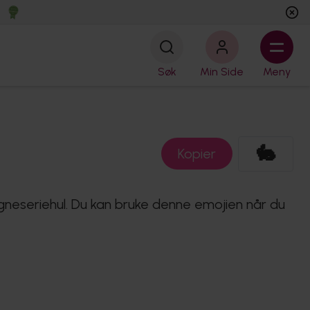
Søk
Min Side
Meny
🐇
Kopier
egneseriehul. Du kan bruke denne emojien når du