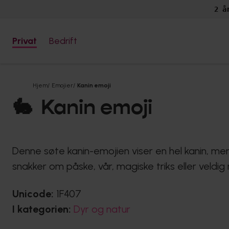
2 å
Privat
Bedrift
Hjem
/
Emojier
/
Kanin emoji
🐇
Kanin emoji
Denne søte kanin-emojien viser en hel kanin, me
snakker om påske, vår, magiske triks eller veldig
Unicode:
1F407
I kategorien:
Dyr og natur