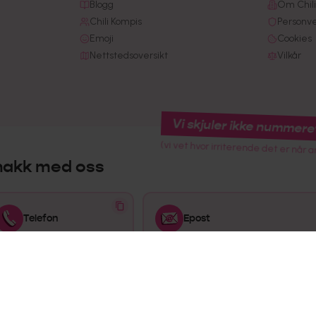
Blogg
Om Chili
Chili Kompis
Personv
Emoji
Cookies
Nettstedsoversikt
Vilkår
Vi skjuler ikke nummere
(vi vet hvor irriterende det er når a
nakk med oss
Telefon
Epost
915 02 445
kundeservice@chilimobil.no
Åpningstider
Mandag-Fredag: 08:00-16:00