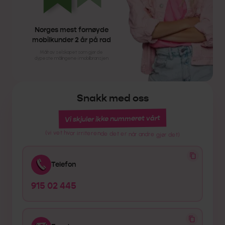
Norges mest fornøyde
mobilkunder 2 år på rad
Målt av selskapet som gjør de
dypeste målingene i mobilbransjen
Snakk med oss
Vi skjuler ikke nummeret vårt
(vi vet hvor irriterende det er når andre gjør det)
Telefon
915 02 445