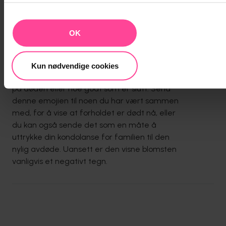
OK
🥀
Visnet blomst emoji
Kun nødvendige cookies
Denne emojien viser det klassiske symbolet
på døden eller noe godt som er slutt. Send
denne emojien til noen du har vært sammen
med, for å vise at forholdet er dødt nå, eller
du kan også sende det som en måte å
uttrykke din kondolanse for familien til den
nylig avdøde. Uansett er den visne blomsten
vanligvis et negativt tegn.