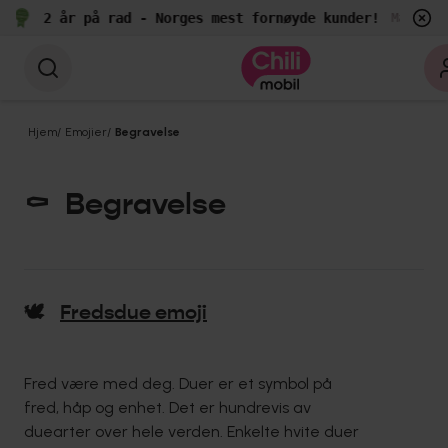
2 år på rad - Norges mest fornøyde kunder!
Målt av 
Hjem
/
Emojier
/
Begravelse
⚰️
Begravelse
🕊️
Fredsdue emoji
Fred være med deg. Duer er et symbol på
fred, håp og enhet. Det er hundrevis av
duearter over hele verden. Enkelte hvite duer