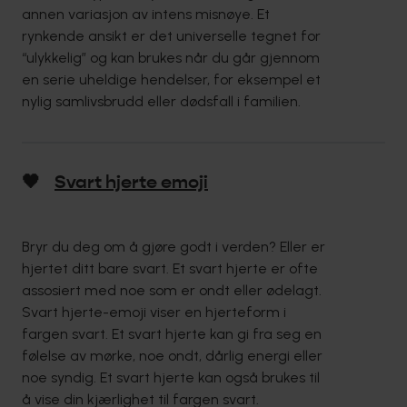
annen variasjon av intens misnøye. Et
rynkende ansikt er det universelle tegnet for
“ulykkelig” og kan brukes når du går gjennom
en serie uheldige hendelser, for eksempel et
nylig samlivsbrudd eller dødsfall i familien.
🖤
​​Svart hjerte emoji
Bryr du deg om å gjøre godt i verden? Eller er
hjertet ditt bare svart. Et svart hjerte er ofte
assosiert med noe som er ondt eller ødelagt.
Svart hjerte-emoji viser en hjerteform i
fargen svart. Et svart hjerte kan gi fra seg en
følelse av mørke, noe ondt, dårlig energi eller
noe syndig. Et svart hjerte kan også brukes til
å vise din kjærlighet til fargen svart.