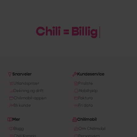
Chili = Billig
Snarveier
Kundeservice
Utlandspriser
Prisliste
Dekning og drift
Mobilhjelp
Chilimobil-appen
Faktura
Bli kunde
Fri data
Mer
Chilimobil
Blogg
Om Chilimobil
Chili Kompis
Personvern