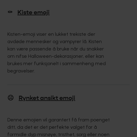
⚰️
Kiste emoji
Kisten-emoji viser en lukket trekiste der
avdøde mennesker og vampyrer lå. Kisten
kan være passende å bruke når du snakker
om nifse Halloween-dekorasjoner, eller kan
brukes mer funksjonelt i sammenheng med
begravelser.
☹️
Rynket ansikt emoji
Denne emojien vil garantert få fram poenget
ditt, da det er det perfekte valget for å
formidle dyp misnøye, tristhet, sorg eller noen