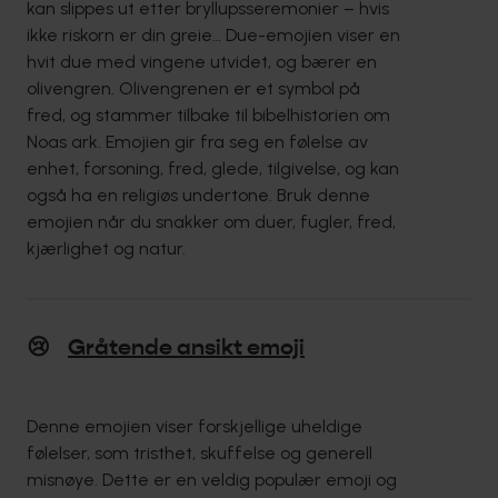
kan slippes ut etter bryllupsseremonier – hvis
ikke riskorn er din greie… Due-emojien viser en
hvit due med vingene utvidet, og bærer en
olivengren. Olivengrenen er et symbol på
fred, og stammer tilbake til bibelhistorien om
Noas ark. Emojien gir fra seg en følelse av
enhet, forsoning, fred, glede, tilgivelse, og kan
også ha en religiøs undertone. Bruk denne
emojien når du snakker om duer, fugler, fred,
kjærlighet og natur.
😢
Gråtende ansikt emoji
Denne emojien viser forskjellige uheldige
følelser, som tristhet, skuffelse og generell
misnøye. Dette er en veldig populær emoji og