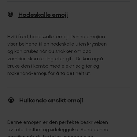
💀
Hodeskalle emoji
Hvil i fred, hodeskalle-emoji. Denne emojien
viser beinene til en hodeskalle uten kryssben,
og kan brukes når du snakker om død,
zombier, skumle ting eller gift. Du kan også
bruke den i kombo med elektrisk gitar og
rockehånd-emoji, for å ta det helt ut.
😭
Hulkende ansikt emoji
Denne emojien er den perfekte beskrivelsen
av total tristhet og ødeleggelse. Send denne
emojien når du forteller vennene dine i