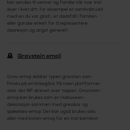
kan sendes til venner og familie når noe trist
skjer i livet ditt, for eksempel et samlivsbrudd
med en du var glad i, et dødsfall i familien
eller ganske enkelt for å representere
depresjon og angst generelt.
🪦
Gravstein emoji
Grav-emoji skildrer typen gravsten som
finnes på en kirkegård. På noen plattformer
viser det RIP skrevet over toppen. Gravstein-
emoji kan brukes som en Halloween-
dekorasjon sammen med gresskar og
spøkelses-emoji. Det kan også brukes solo,
eller med kisten-emoji for en trist kontekst.