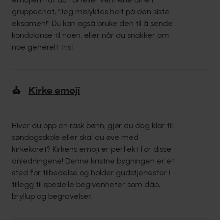
gruppechat, “Jeg mislyktes helt på den siste
eksamen!” Du kan også bruke den til å sende
kondolanse til noen, eller når du snakker om
noe generelt trist.
⛪
Kirke emoji
Hiver du opp en rask bønn, gjør du deg klar til
søndagsskole eller skal du øve med
kirkekoret? Kirkens emoji er perfekt for disse
anledningene! Denne kristne bygningen er et
sted for tilbedelse og holder gudstjenester i
tillegg til spesielle begivenheter som dåp,
bryllup og begravelser.