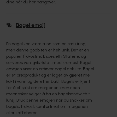
dine når du har hangover.
🥯
Bagel emoji
En bagel kan være rund som en smultring,
men denne godbiten er helt unik. Det er en
populær frokostmat, spesielt i Statene, og
serveres vanligvis ristet, med kremost. Bagel-
emojien viser en ordinær bagel delt i to. Bagel
er et brødprodukt og er laget av gjæret mel,
kokt i vann og deretter bakt. Bagels er kjent
for å bli spist om morgenen, men noen
mennesker velger å ha en bagelsandwich til
lunsj. Bruk denne emojien når du snakker om
bagels, frokost, komfortmat om morgenen
eller kaffebarer.