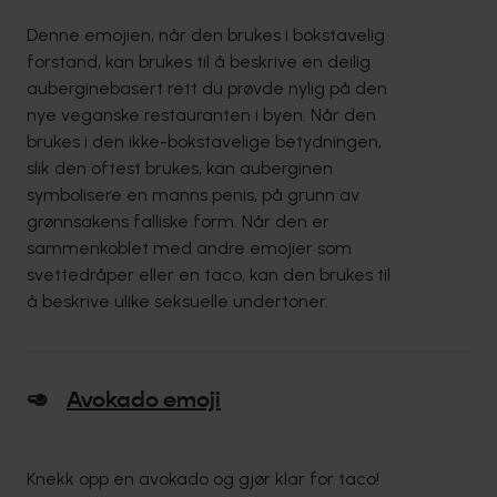
Denne emojien, når den brukes i bokstavelig
forstand, kan brukes til å beskrive en deilig
auberginebasert rett du prøvde nylig på den
nye veganske restauranten i byen. Når den
brukes i den ikke-bokstavelige betydningen,
slik den oftest brukes, kan auberginen
symbolisere en manns penis, på grunn av
grønnsakens falliske form. Når den er
sammenkoblet med andre emojier som
svettedråper eller en taco, kan den brukes til
å beskrive ulike seksuelle undertoner.
🥑
Avokado emoji
Knekk opp en avokado og gjør klar for taco!