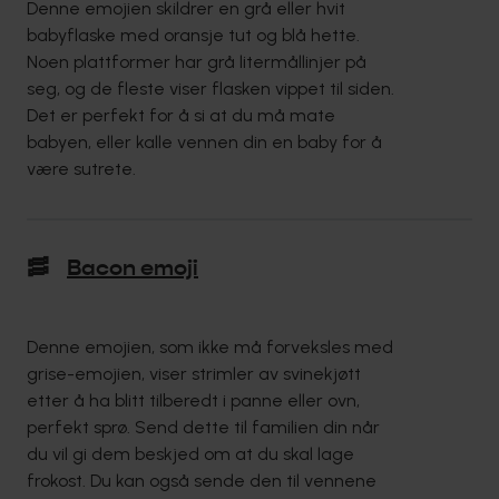
Denne emojien skildrer en grå eller hvit
babyflaske med oransje tut og blå hette.
Noen plattformer har grå litermållinjer på
seg, og de fleste viser flasken vippet til siden.
Det er perfekt for å si at du må mate
babyen, eller kalle vennen din en baby for å
være sutrete.
🥓
Bacon emoji
Denne emojien, som ikke må forveksles med
grise-emojien, viser strimler av svinekjøtt
etter å ha blitt tilberedt i panne eller ovn,
perfekt sprø. Send dette til familien din når
du vil gi dem beskjed om at du skal lage
frokost. Du kan også sende den til vennene