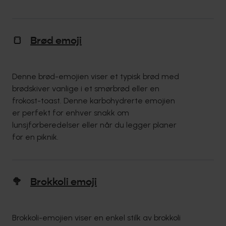
🍞
Brød emoji
Denne brød-emojien viser et typisk brød med
brødskiver vanlige i et smørbrød eller en
frokost-toast. Denne karbohydrerte emojien
er perfekt for enhver snakk om
lunsjforberedelser eller når du legger planer
for en piknik.
🥦
Brokkoli emoji
Brokkoli-emojien viser en enkel stilk av brokkoli