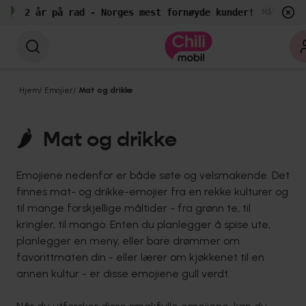
2 år på rad - Norges mest fornøyde kunder!
Målt av EP
Hjem
/
Emojier
/
Mat og drikke
🌶
Mat og drikke
Emojiene nedenfor er både søte og velsmakende. Det
finnes mat- og drikke-emojier fra en rekke kulturer og
til mange forskjellige måltider - fra grønn te, til
kringler, til mango. Enten du planlegger å spise ute,
planlegger en meny, eller bare drømmer om
favorittmaten din - eller lærer om kjøkkenet til en
annen kultur - er disse emojiene gull verdt.