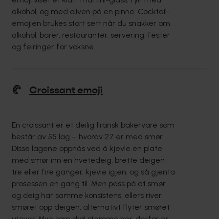
alkohol, og med oliven på en pinne. Cocktail-
emojien brukes stort sett når du snakker om
alkohol, barer, restauranter, servering, fester
og feiringer for voksne.
🥐
Croissant emoji
En croissant er et deilig fransk bakervare som
består av 55 lag – hvorav 27 er med smør.
Disse lagene oppnås ved å kjevle en plate
med smør inn en hvetedeig, brette deigen
tre eller fire ganger, kjevle igjen, og så gjenta
prosessen en gang til. Men pass på at smør
og deig har samme konsistens, ellers river
smøret opp deigen, alternativt flyter smøret
utover. Mye som skal stemme her, derfor er