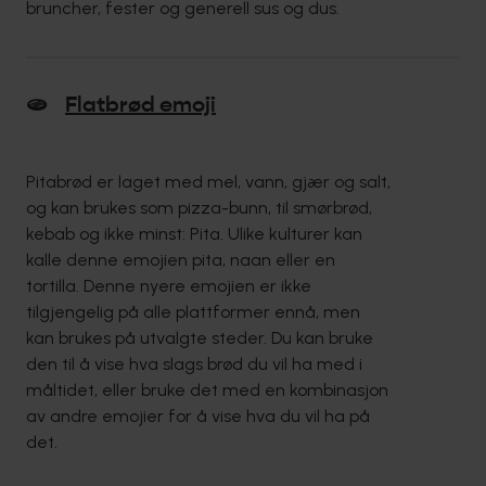
bruncher, fester og generell sus og dus.
🫓
Flatbrød emoji
Pitabrød er laget med mel, vann, gjær og salt,
og kan brukes som pizza-bunn, til smørbrød,
kebab og ikke minst: Pita. Ulike kulturer kan
kalle denne emojien pita, naan eller en
tortilla. Denne nyere emojien er ikke
tilgjengelig på alle plattformer ennå, men
kan brukes på utvalgte steder. Du kan bruke
den til å vise hva slags brød du vil ha med i
måltidet, eller bruke det med en kombinasjon
av andre emojier for å vise hva du vil ha på
det.