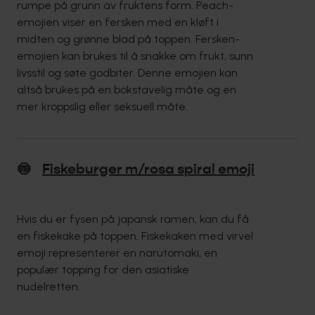
rumpe på grunn av fruktens form. Peach-
emojien viser en fersken med en kløft i
midten og grønne blad på toppen. Fersken-
emojien kan brukes til å snakke om frukt, sunn
livsstil og søte godbiter. Denne emojien kan
altså brukes på en bokstavelig måte og en
mer kroppslig eller seksuell måte.
🍥
Fiskeburger m/rosa spiral emoji
Hvis du er fysen på japansk ramen, kan du få
en fiskekake på toppen. Fiskekaken med virvel
emoji representerer en narutomaki, en
populær topping for den asiatiske
nudelretten.