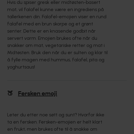
Hvis du spiser gresk eller midtøsten-basert
mat, vil falafel kunne være en ingrediens på
tallerkenen din. Falafel-emojien viser en rund
falafel med en brun skorpe og et grønt
senter. Dette er en knasende godbit når
servert varm. Emojien brukes ofte når du
snakker om mat, vegetariske retter og mat i
Midtøsten. Bruk den når du er sulten og klar til
å fylle magen med hummus, falafel, pita og
yoghurtsaus!
🍑
Fersken emoji
Leter du etter noe søtt og sunt? Hvorfor ikke
ta en fersken. Fersken-emojien er helt klart
en frukt, men brukes ofte til å snakke om