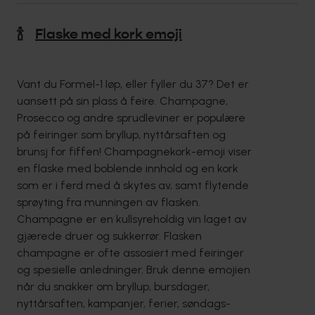
🍾
Flaske med kork emoji
Vant du Formel-1 løp, eller fyller du 37? Det er
uansett på sin plass å feire. Champagne,
Prosecco og andre sprudleviner er populære
på feiringer som bryllup, nyttårsaften og
brunsj for fiffen! Champagnekork-emoji viser
en flaske med boblende innhold og en kork
som er i ferd med å skytes av, samt flytende
sprøyting fra munningen av flasken.
Champagne er en kullsyreholdig vin laget av
gjærede druer og sukkerrør. Flasken
champagne er ofte assosiert med feiringer
og spesielle anledninger. Bruk denne emojien
når du snakker om bryllup, bursdager,
nyttårsaften, kampanjer, ferier, søndags-