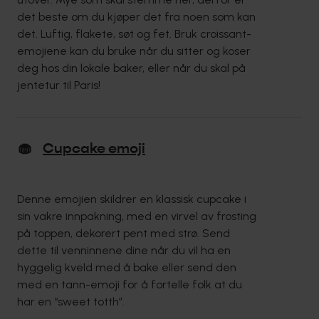
det beste om du kjøper det fra noen som kan
det. Luftig, flakete, søt og fet. Bruk croissant-
emojiene kan du bruke når du sitter og koser
deg hos din lokale baker, eller når du skal på
jentetur til Paris!
🧁
Cupcake emoji
Denne emojien skildrer en klassisk cupcake i
sin vakre innpakning, med en virvel av frosting
på toppen, dekorert pent med strø. Send
dette til venninnene dine når du vil ha en
hyggelig kveld med å bake eller send den
med en tann-emoji for å fortelle folk at du
har en “sweet totth”.