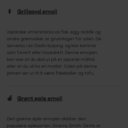
🍢
Grillspyd emoji
Japanske vintersnacks av fisk, egg, reddik og
andre grønnsaker er grunnlaget for oden. De
serveres i en Dashi-buljong, og kan komme
som forrett eller hovedrett. Denne emojien
kan vise at du skal ut på et japansk måltid,
eller at du vil ha en matbit. Oden på denne
pinnen ser ut til å være fiskeboller og tofu.
🍏
Grønt eple emoji
Den grønne eple-emojien skildrer den
populære eplesorten, Granny Smith. Dette er