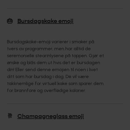
🎂
Bursdagskake emoji
Bursdagskake-emoji varierer i smaker på
tvers av programmer, men har alltid de
seremonielle stearinlysene på toppen. Gjør et
ønske og blås dem ut hvis det er bursdagen
din! Eller send denne emojien til noen i livet
ditt som har bursdag i dag. De vil være
takknemlige for virtuell kake som sparer dem
for brannfare og overflødige kalorier.
🥂
Champagneglass emoji