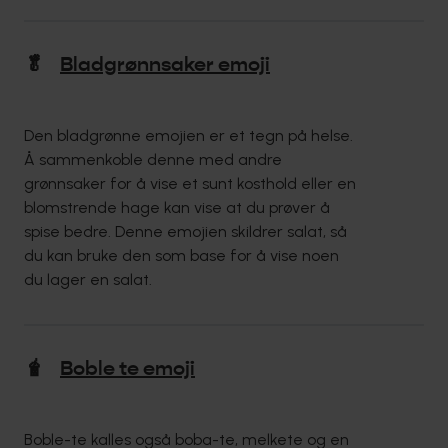
🥬
Bladgrønnsaker emoji
Den bladgrønne emojien er et tegn på helse.
Å sammenkoble denne med andre
grønnsaker for å vise et sunt kosthold eller en
blomstrende hage kan vise at du prøver å
spise bedre. Denne emojien skildrer salat, så
du kan bruke den som base for å vise noen
du lager en salat.
🧋
Boble te emoji
Boble-te kalles også boba-te, melkete og en