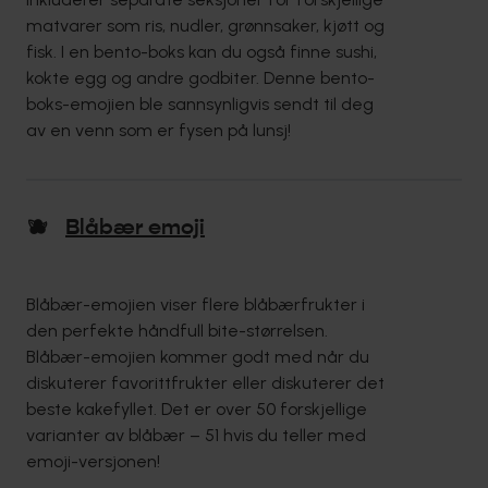
matvarer som ris, nudler, grønnsaker, kjøtt og
fisk. I en bento-boks kan du også finne sushi,
kokte egg og andre godbiter. Denne bento-
boks-emojien ble sannsynligvis sendt til deg
av en venn som er fysen på lunsj!
🫐
Blåbær emoji
Blåbær-emojien viser flere blåbærfrukter i
den perfekte håndfull bite-størrelsen.
Blåbær-emojien kommer godt med når du
diskuterer favorittfrukter eller diskuterer det
beste kakefyllet. Det er over 50 forskjellige
varianter av blåbær – 51 hvis du teller med
emoji-versjonen!