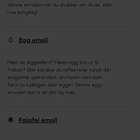
denne emojien når du snakker om druer, eller
noe kongelig!
🥚
Egg emoji
Føler du eggsellent? Høres egg bra ut til
frokost? Eller kanskje du reflekterer rundt det
eldgamle spørsmålet, om hvem som kom
først av kyllingen eller egget. Denne egg-
emojien kan si alt det og mer.
🧆
Falafel emoji