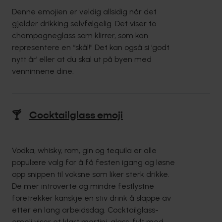
Denne emojien er veldig allsidig når det
gjelder drikking selvfølgelig. Det viser to
champagneglass som klirrer, som kan
representere en “skål!” Det kan også si ‘godt
nytt år’ eller at du skal ut på byen med
venninnene dine.
🍸
Cocktailglass emoji
Vodka, whisky, rom, gin og tequila er alle
populære valg for å få festen igang og løsne
opp snippen til voksne som liker sterk drikke.
De mer introverte og mindre festlystne
foretrekker kanskje en stiv drink å slappe av
etter en lang arbeidsdag. Cocktailglass-
emoji viser et klart martini-glass, fylt med