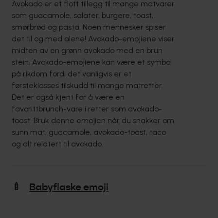
Avokado er et flott tillegg til mange matvarer
som guacamole, salater, burgere, toast,
smørbrød og pasta. Noen mennesker spiser
det til og med alene! Avokado-emojiene viser
midten av en grønn avokado med en brun
stein. Avokado-emojiene kan være et symbol
på rikdom fordi det vanligvis er et
førsteklasses tilskudd til mange matretter.
Det er også kjent for å være en
favorittbrunch-vare i retter som avokado-
toast. Bruk denne emojien når du snakker om
sunn mat, guacamole, avokado-toast, taco
og alt relatert til avokado.
🍼
Babyflaske emoji