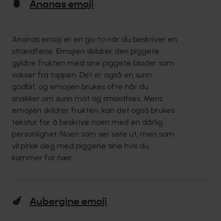
🍍
Ananas emoji
Ananas emoji er en go-to når du beskriver en
strandferie. Emojien skildrer den piggete
gyldne frukten med sine piggete blader som
vokser fra toppen. Det er også en sunn
godbit, og emojien brukes ofte når du
snakker om sunn mat og smoothies. Mens
emojien skildrer frukten, kan det også brukes
tekstur for å beskrive noen med en dårlig
personlighet. Noen som ser søte ut, men som
vil pirke deg med piggene sine hvis du
kommer for nær.
🍆
Aubergine emoji