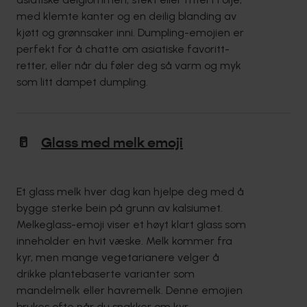
med klemte kanter og en deilig blanding av
kjøtt og grønnsaker inni. Dumpling-emojien er
perfekt for å chatte om asiatiske favoritt-
retter, eller når du føler deg så varm og myk
som litt dampet dumpling.
🥛
Glass med melk emoji
Et glass melk hver dag kan hjelpe deg med å
bygge sterke bein på grunn av kalsiumet.
Melkeglass-emoji viser et høyt klart glass som
inneholder en hvit væske. Melk kommer fra
kyr, men mange vegetarianere velger å
drikke plantebaserte varianter som
mandelmelk eller havremelk. Denne emojien
brukes ofte når du snakker om kyr,