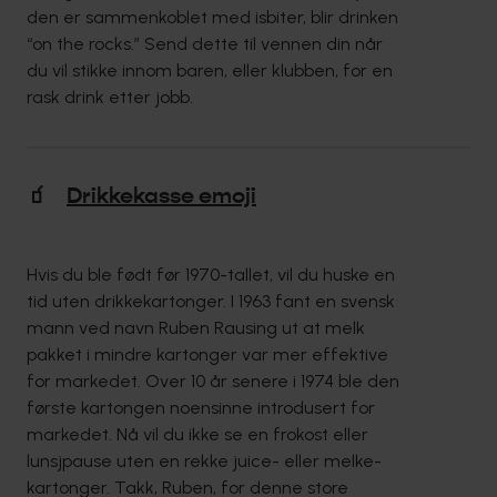
den er sammenkoblet med isbiter, blir drinken
“on the rocks.” Send dette til vennen din når
du vil stikke innom baren, eller klubben, for en
rask drink etter jobb.
🧃
Drikkekasse emoji
Hvis du ble født før 1970-tallet, vil du huske en
tid uten drikkekartonger. I 1963 fant en svensk
mann ved navn Ruben Rausing ut at melk
pakket i mindre kartonger var mer effektive
for markedet. Over 10 år senere i 1974 ble den
første kartongen noensinne introdusert for
markedet. Nå vil du ikke se en frokost eller
lunsjpause uten en rekke juice- eller melke-
kartonger. Takk, Ruben, for denne store