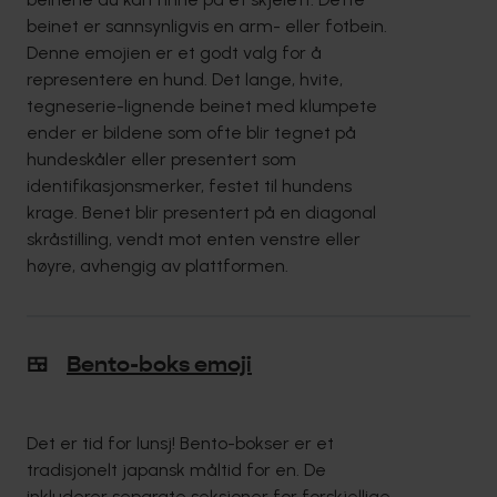
beinet er sannsynligvis en arm- eller fotbein.
Denne emojien er et godt valg for å
representere en hund. Det lange, hvite,
tegneserie-lignende beinet med klumpete
ender er bildene som ofte blir tegnet på
hundeskåler eller presentert som
identifikasjonsmerker, festet til hundens
krage. Benet blir presentert på en diagonal
skråstilling, vendt mot enten venstre eller
høyre, avhengig av plattformen.
🍱
Bento-boks emoji
Det er tid for lunsj! Bento-bokser er et
tradisjonelt japansk måltid for en. De
inkluderer separate seksjoner for forskjellige