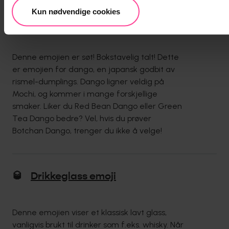
Kun nødvendige cookies
🍡
Dango emoji
Denne emojien er søt! Bokstavelig talt! Dette
er emojien for dango, en japansk godbit av
rismel-dumplings. Dango ligner veldig på
Mochi, og kommer i mange forskjellige
smaker. Liker du Red Bean Dango eller Green
Tea Dango bedre? Vel, hvis du prøver
Botchan Dango, trenger du ikke å velge!
🥃
Drikkeglass emoji
Denne emojien viser et klassisk lavt glass,
vanligvis brukt til drinker som f.eks. whisky. Når