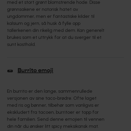
med et stort grønt blomstrende hode. Disse
grønnsakene er notorisk hatet av
ungdommer, men er fantastiske kilder til
kalsium og jern, så husk å fylle opp
tallerkenen din rikelig med dem. Kan generelt
brukes som et uttrykk for at du sverger til et
sunt kosthold.
🌯
Burrito emoji
En burrito er den lange, sammenrullede
versjonen av sine taco-brødre. Ofte laget
med ris og bønner, tilbehør som vanligvis er
ekskludert fra tacoen, burritoer er topp for
hele familien. Send denne emojien til vennen
din når du ønsker litt spicy meksikansk mat.