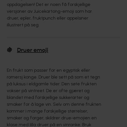
oppdagelsen! Det er noen få forskjellige
versjoner av Juicekartong-emoji som har
druer, epler, fruktpunch eller appelsiner
illustrert på seg.
🍇
Druer emoji
En frukt som passer for en egyptisk eller
romersj konge. Druer ble sett på som et tegn
på luksus i eldgamle tider. Den søte frukten
vokser på vintreet. De er ofte gjæret og
blandet med forskjellige sukkerarter og
smaker for å lage vin. Selv om denne frukten
kommer i mange forskjellige størrelser,
smaker og farger, skildrer drue-emojien en
klase med lilla druer på en vinranke. Bruk