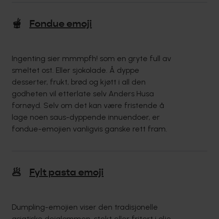
🫕
Fondue emoji
Ingenting sier mmmpfh! som en gryte full av
smeltet ost. Eller sjokolade. Å dyppe
desserter, frukt, brød og kjøtt i all den
godheten vil etterlate selv Anders Husa
fornøyd. Selv om det kan være fristende å
lage noen saus-dyppende innuendoer, er
fondue-emojien vanligvis ganske rett fram.
🥟
Fylt pasta emoji
Dumpling-emojien viser den tradisjonelle
asiatiske deiglommen, stekt eller fritert i olje,