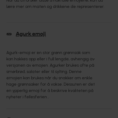
Når du utforsker disse smakfulle emojiene, kan du
lære mer om maten og drikkene de representerer.
🥒
Agurk emoji
Agurk-emoji er en stor grønn grønnsak som
kan hakkes opp eller i full lengde, avhengig av
versjonen av emojien. Agurker brukes ofte på
smørbrød, salater eller til sylting. Denne
emojien kan brukes når du snakker om enkle
hage grønnsaker for å vokse. Dessuten er det
en ypperlig emoji for å beskrive kvaliteten på
nyheter i fellesferien…