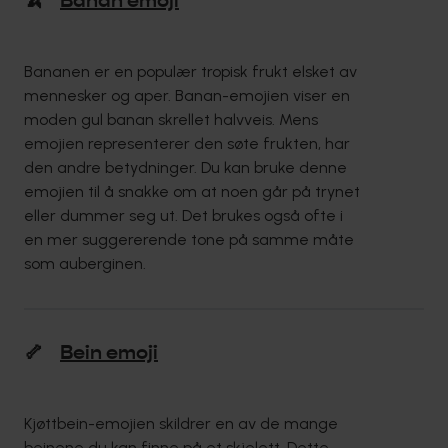
🍌
Banan emoji
Bananen er en populær tropisk frukt elsket av
mennesker og aper. Banan-emojien viser en
moden gul banan skrellet halvveis. Mens
emojien representerer den søte frukten, har
den andre betydninger. Du kan bruke denne
emojien til å snakke om at noen går på trynet
eller dummer seg ut. Det brukes også ofte i
en mer suggererende tone på samme måte
som auberginen.
🦴
Bein emoji
Kjøttbein-emojien skildrer en av de mange
beinene du kan finne på et skjelett. Dette