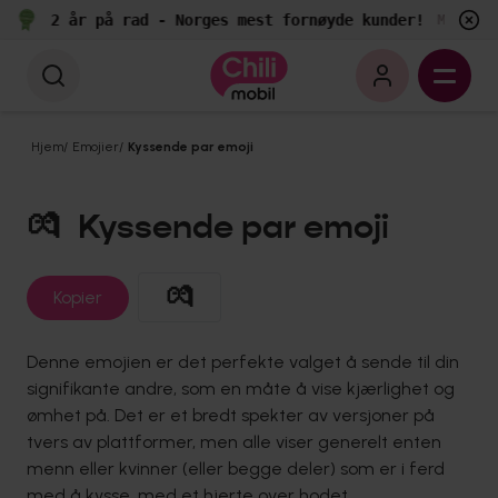
2 år på rad - Norges mest fornøyde kunder!
Målt av 
Hjem
/
Emojier
/
Kyssende par emoji
💏
Kyssende par emoji
💏
Kopier
Denne emojien er det perfekte valget å sende til din
signifikante andre, som en måte å vise kjærlighet og
ømhet på. Det er et bredt spekter av versjoner på
tvers av plattformer, men alle viser generelt enten
menn eller kvinner (eller begge deler) som er i ferd
med å kysse, med et hjerte over hodet.