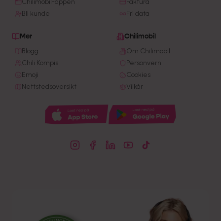
Chilimobil-appen
Faktura
Bli kunde
Fri data
Mer
Chilimobil
Blogg
Om Chilimobil
Chili Kompis
Personvern
Emoji
Cookies
Nettstedsoversikt
Vilkår