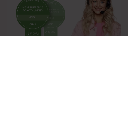
Norges mest fornøyde
mobilkunder 2 år på rad
Målt av selskapet som gjør de
dypeste målingene i mobilbransjen
Snakk med oss
Vi skjuler ikke nummeret vårt
(vi vet hvor irriterende det er når andre gjør det)