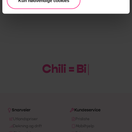
Kun nødvendige cookies
Chili = Bill
|
Snarveier
Kundeservice
Utlandspriser
Prisliste
Dekning og drift
Mobilhjelp