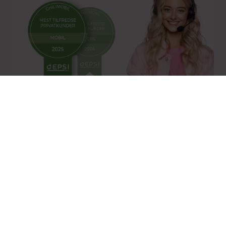
Norges mest fornøyde
mobilkunder 2 år på rad
Målt av selskapet som gjør de
dypeste målingene i mobilbransjen
Snakk med oss
Vi skjuler ikke nummeret vårt
(vi vet hvor irriterende det er når andre gjør det)