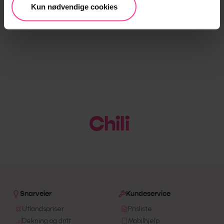
Kun nødvendige cookies
Chili
|
Snarveier
Kundeservice
Utlandspriser
Prisliste
Dekning og drift
Mobilhjelp