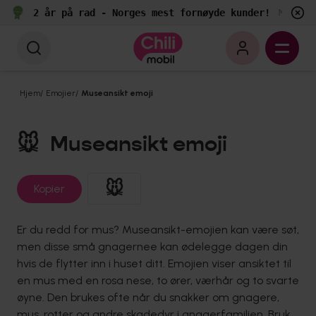
2 år på rad - Norges mest fornøyde kunder!
e
Målt av
Hjem
/
Emojier
/
Museansikt emoji
🐭
Museansikt emoji
🐭
Kopier
Er du redd for mus? Museansikt-emojien kan være søt,
men disse små gnagernee kan ødelegge dagen din
hvis de flytter inn i huset ditt. Emojien viser ansiktet til
en mus med en rosa nese, to ører, værhår og to svarte
øyne. Den brukes ofte når du snakker om gnagere,
mus, rotter og andre skadedyr i gnagerfamilien. Bruk