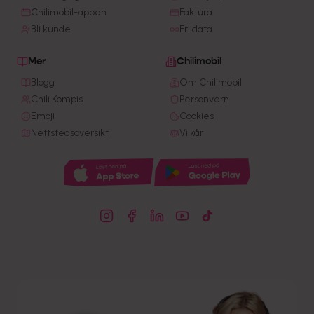
Chilimobil-appen
Faktura
Bli kunde
Fri data
Mer
Chilimobil
Blogg
Om Chilimobil
Chili Kompis
Personvern
Emoji
Cookies
Nettstedsoversikt
Vilkår