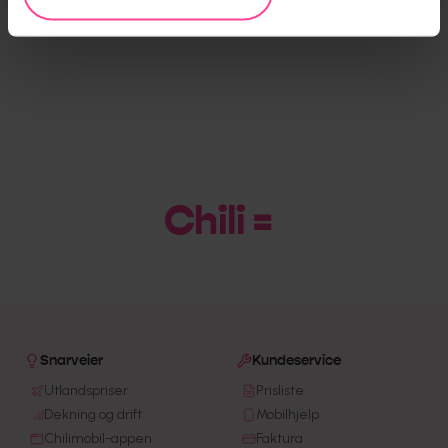
Chili = B
Snarveier
Kundeservice
Utlandspriser
Prisliste
Dekning og drift
Mobilhjelp
Chilimobil-appen
Faktura