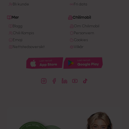
Bli kunde
Fri data
Mer
Chilimobil
Blogg
Om Chilimobil
Chili Kompis
Personvern
Emoji
Cookies
Nettstedsoversikt
Vilkår