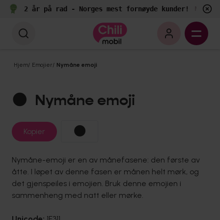
2 år på rad - Norges mest fornøyde kunder!
e
Målt av
Hjem
/
Emojier
/
Nymåne emoji
🌑
Nymåne emoji
🌑
Kopier
Nymåne-emoji er en av månefasene: den første av
åtte. I løpet av denne fasen er månen helt mørk, og
det gjenspeiles i emojien. Bruk denne emojien i
sammenheng med natt eller mørke.
Unicode:
1F311