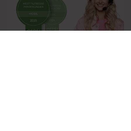
Norges mest fornøyde
mobilkunder 2 år på rad
Målt av selskapet som gjør de
dypeste målingene i mobilbransjen
Snakk med oss
Vi skjuler ikke nummeret vårt
(vi vet hvor irriterende det er når andre gjør det)
Telefon