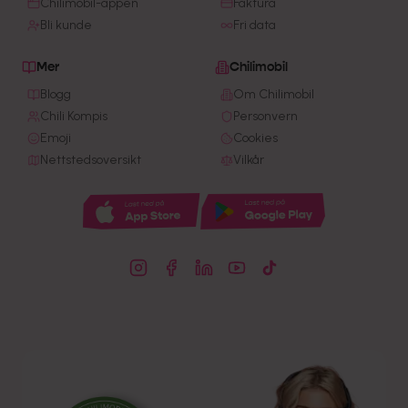
Chilimobil-appen
Faktura
Bli kunde
Fri data
Mer
Chilimobil
Blogg
Om Chilimobil
Chili Kompis
Personvern
Emoji
Cookies
Nettstedsoversikt
Vilkår