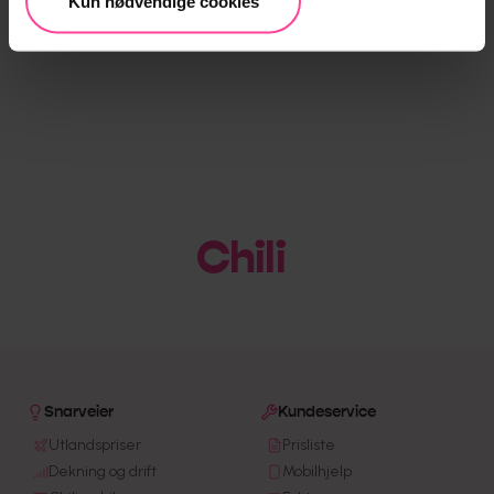
Kun nødvendige cookies
Chili
|
Snarveier
Kundeservice
Utlandspriser
Prisliste
Dekning og drift
Mobilhjelp