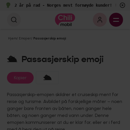
2 år på rad - Norges mest fornøyde kunder!
e
Målt av
Hjem
/
Emojier
/
Passasjerskip emoji
🛳️
Passasjerskip emoji
🛳️
Kopier
Passasjerskip-emojien skildrer et cruiseskip ment for
reise og turisme. Avbildet på forskjellige måter – noen
ganger bare fronten av båten, noen ganger hele
båten, og noen ganger med vann under. Denne
emojien kommuniserer at du er klar for, eller er i ferd
med å begi deg ut på reise.