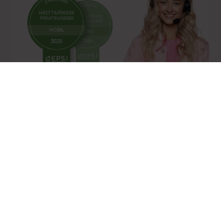
Norges mest fornøyde
mobilkunder 2 år på rad
Målt av selskapet som gjør de
dypeste målingene i mobilbransjen
Snakk med oss
Vi skjuler ikke nummeret vårt
(vi vet hvor irriterende det er når andre gjør det)