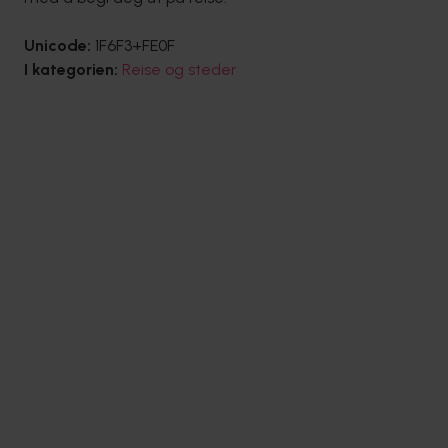
Unicode:
1F6F3+FE0F
I kategorien:
Reise og steder