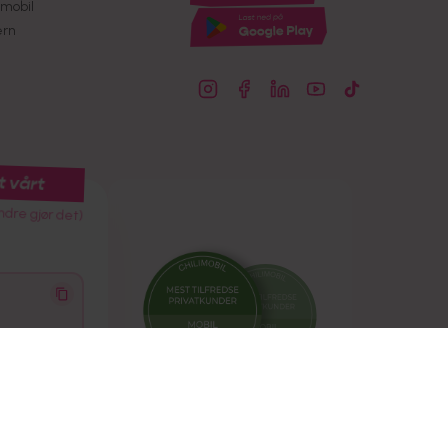
mobil
ern
t vårt
ndre gjør det)