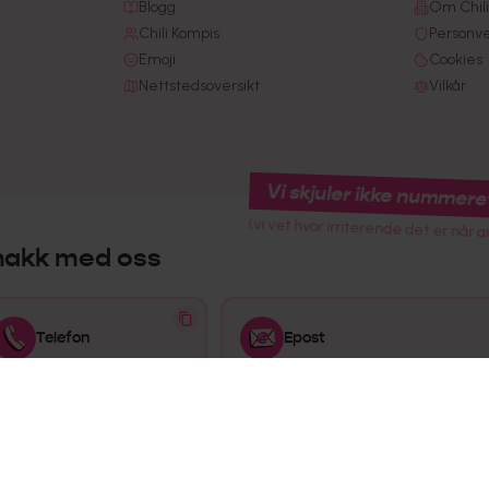
Blogg
Om Chili
Chili Kompis
Personv
Emoji
Cookies
Nettstedsoversikt
Vilkår
Vi skjuler ikke nummere
(vi vet hvor irriterende det er når a
nakk med oss
Telefon
Epost
915 02 445
kundeservice@chilimobil.no
Åpningstider
Mandag-Fredag: 08:00-16:00