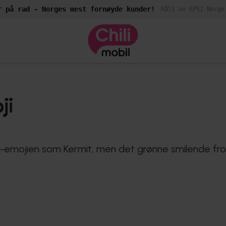
r på rad - Norges mest fornøyde kunder!
Målt av EPSI Norge
ji
emojien som Kermit, men det grønne smilende froske