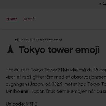
2 å
Privat
Bedrift
Hjem
/
Emojier
/
Tokyo tower emoji
🗼
Tokyo tower emoji
Har du sett Tokyo Tower? Hvis ikke må du få den
viser et rødt gittertårn med et observasjonsse
bygningen i Japan, på 332,9 meter høy. Tokyo To
symbolene i Japan. Bruk denne emojien når du sna
Unicode:
1F5FC