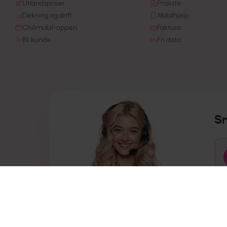
Utlandspriser
Prisliste
Dekning og drift
Mobilhjelp
Chilimobil-appen
Faktura
Bli kunde
Fri data
S