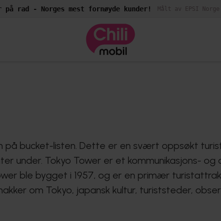
r på rad - Norges mest fornøyde kunder!
Målt av EPSI Norge
 på bucket-listen. Dette er en svært oppsøkt turis
nter under. Tokyo Tower er et kommunikasjons- og 
wer ble bygget i 1957, og er en primær turistattrak
kker om Tokyo, japansk kultur, turiststeder, observ