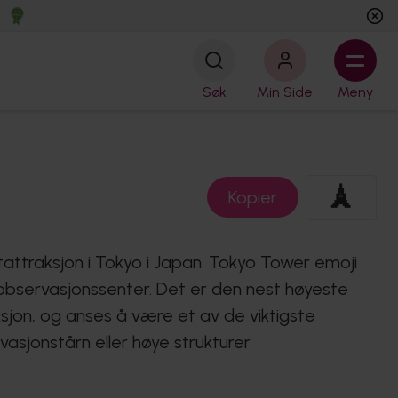
Søk
Min Side
Meny
🗼
Kopier
tattraksjon i Tokyo i Japan. Tokyo Tower emoji
observasjonssenter. Det er den nest høyeste
sjon, og anses å være et av de viktigste
asjonstårn eller høye strukturer.