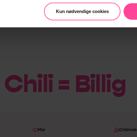
Kun nødvendige cookies
Chili = Billig
|
Mer
Chilimobi