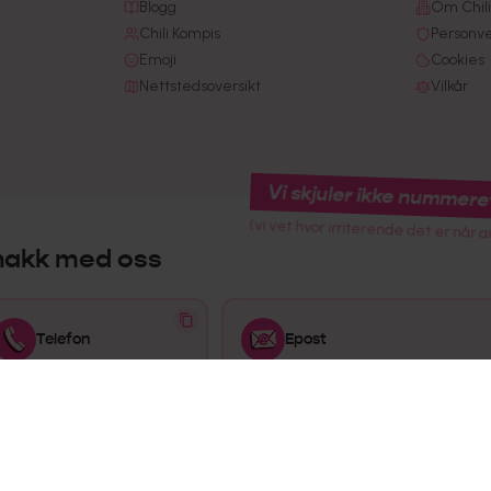
Blogg
Om Chili
Chili Kompis
Personv
Emoji
Cookies
Nettstedsoversikt
Vilkår
Vi skjuler ikke nummere
(vi vet hvor irriterende det er når a
nakk med oss
Telefon
Epost
915 02 445
kundeservice@chilimobil.no
Åpent nå
Mandag-Fredag: 08:00-16:00