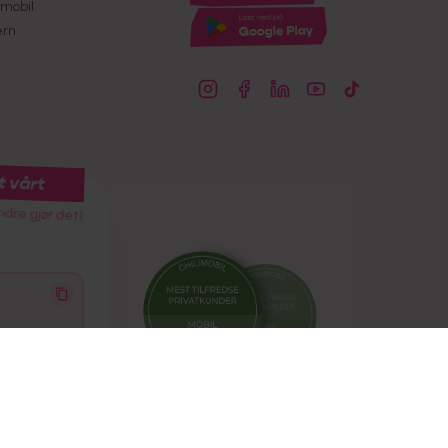
mobil
ern
t vårt
ndre gjør det)