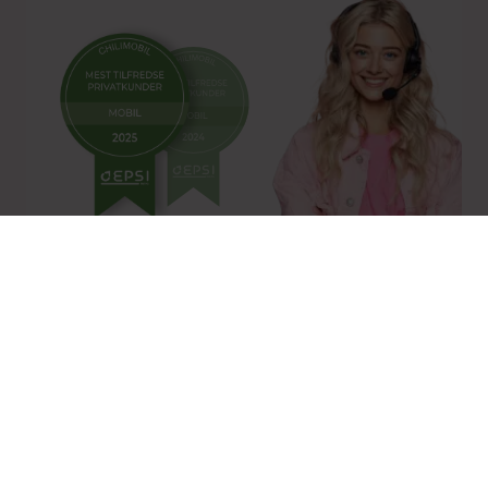
Norges mest fornøyde
mobilkunder 2 år på rad
Målt av selskapet som gjør de
dypeste målingene i mobilbransjen
Snakk med oss
Vi skjuler ikke nummeret vårt
(vi vet hvor irriterende det er når andre gjør det)