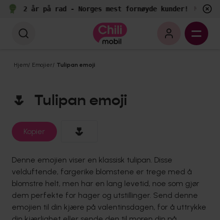
2 år på rad - Norges mest fornøyde kunder!
e
Målt av
Hjem
/
Emojier
/
Tulipan emoji
🌷
Tulipan emoji
🌷
Kopier
Denne emojien viser en klassisk tulipan. Disse
velduftende, fargerike blomstene er trege med å
blomstre helt, men har en lang levetid, noe som gjør
dem perfekte for hager og utstillinger. Send denne
emojien til din kjære på valentinsdagen, for å uttrykke
din kjærlighet eller sende den til moren din på