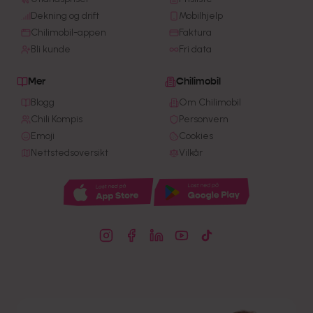
Dekning og drift
Mobilhjelp
Chilimobil-appen
Faktura
Bli kunde
Fri data
Mer
Chilimobil
Blogg
Om Chilimobil
Chili Kompis
Personvern
Emoji
Cookies
Nettstedsoversikt
Vilkår