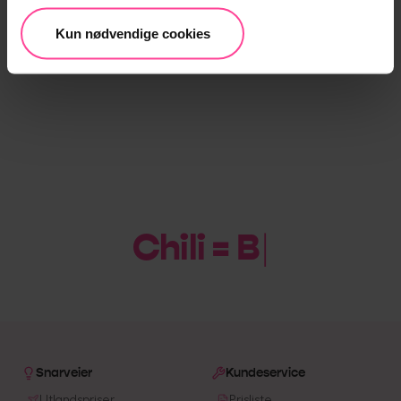
Kun nødvendige cookies
Chili = Bill
Snarveier
Kundeservice
Utlandspriser
Prisliste