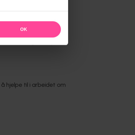
enn ingenting, men
satt ulovlig.
OK
tar oppmerksomheten din.
trafikkfarlig situasjon.»
å hjelpe til i arbeidet om