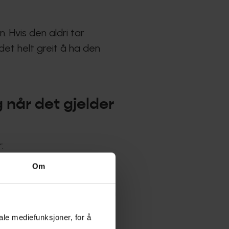
. Hvis den aldri tar
det helt greit å ha den
g når det gjelder
:
Om
 om du står stille i kø.
 ikke endre på reisen din
ale mediefunksjoner, for å
hvis noen ringer via