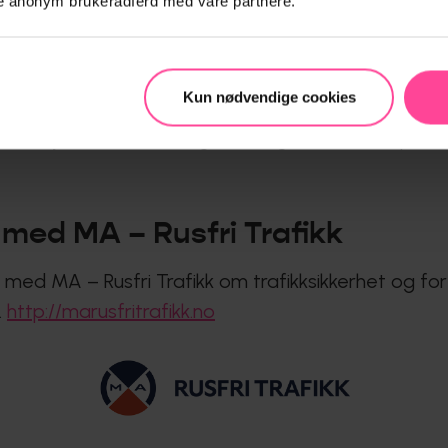
ele anonym brukeradferd med våre partnere.
er med stemmestyring.
ksjoner på enkelte apper. “Dette er bedre å bruke 
ikke trenger å trykke på skjermen, og er derfor fort
Kun nødvendige cookies
nsollen gir deg òg ei bot på 10.200. Dersom den 
chskjerm er faktisk også ulovlig, hvis det skaper en 
med MA – Rusfri Trafikk
r med MA – Rusfri Trafikk om trafikksikkerhet og for 
.
http://marusfritrafikk.no