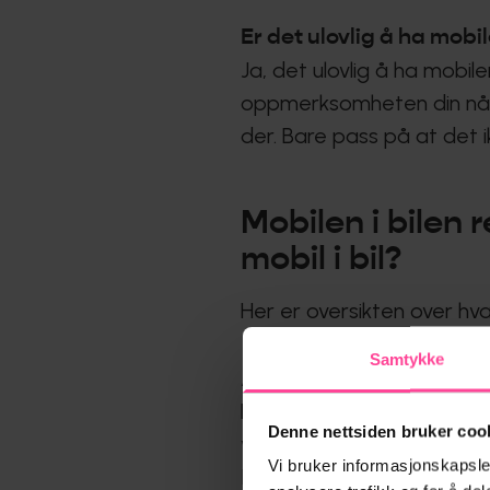
Er det ulovlig å ha mobi
Ja, det ulovlig å ha mobil
oppmerksomheten din når d
der. Bare pass på at det ik
Mobilen i bilen r
mobil i bil?
Her er oversikten over hva
Samtykke
Alle former der du holder m
Det er lov å ha mobilen 
Denne nettsiden bruker coo
via mobilen mens du kjører,
Vi bruker informasjonskapsler
I biler med bluetooth, kan