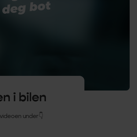
n i bilen
 videoen under👇