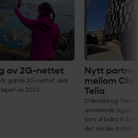
g av 2G-nettet
Nytt partne
mellom Chil
 år gamle 2G-nettet, skal
Telia
 løpet av 2025.
Chilimobil og Telia h
spennende og langs
som vil bidra til å s
det norske mobilma