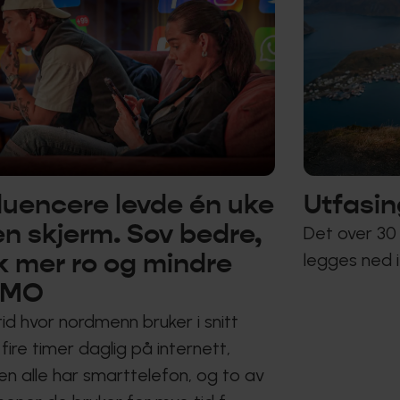
fluencere levde én uke
Utfasin
en skjerm. Sov bedre,
Det over 30
kk mer ro og mindre
legges ned i
OMO
tid hvor nordmenn bruker i snitt
fire timer daglig på internett,
en alle har smarttelefon, og to av