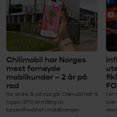
Chilimobil har Norges
In
mest fornøyde
ut
mobilkunder – 2 år på
fi
rad
F
For andre år på rad går Chilimobil helt til
I en 
topps i EPSI sin måling av
over 
kundetilfredshet i mobilbransjen.
nest