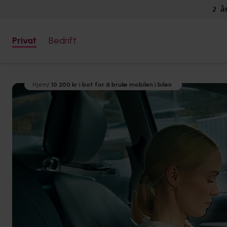
2 å
Privat
Bedrift
Hjem
/
10 200 kr i bot for å bruke mobilen i bilen