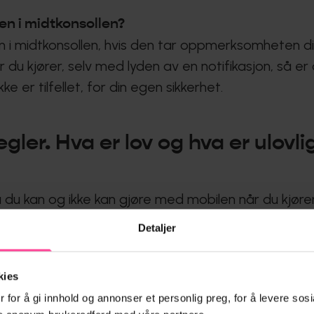
len i midtkonsollen?
en i midtkonsollen, hvis den tar oppmerksomheten din
u kjører, selv med lyden av en notifikasjon, så er 
ke er tilfellet, for din egen sikkerhet.
egler. Hva er lov og hva er ulovli
 du kan og ikke kan gjøre med mobilen når du kjører
Detaljer
obilen når du kjører er ulovlig – uansett hva og selv
fastmontert med navigasjonsappen åpen, men du kan
kies
 selv om du står stille i kø.
 for å gi innhold og annonser et personlig preg, for å levere sosi
 man koble til mobilen og da bytte sang eller svare 