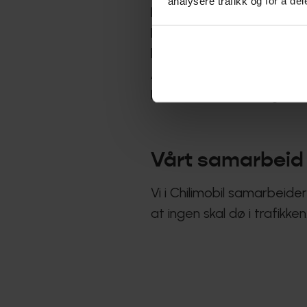
analysere trafikk og for å d
kontrollene på rattet ell
Det finnes “bilmodus” fun
bilmodus gjør ikke at man 
Å ha mobilen oppå midtko
Det å bruke bilens egen tou
Vårt samarbeid 
Vi i Chilimobil samarbeide
at ingen skal dø i trafikken