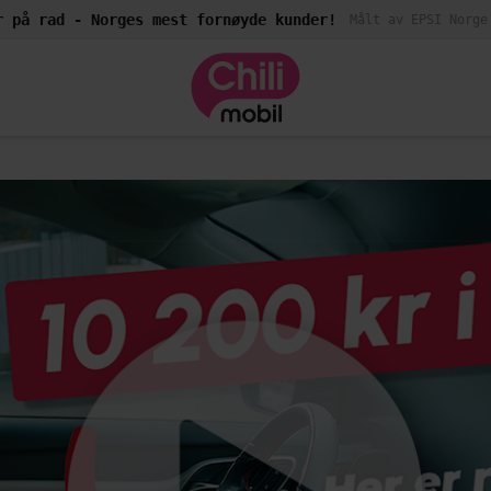
r på rad - Norges mest fornøyde kunder!
Målt av EPSI Norge