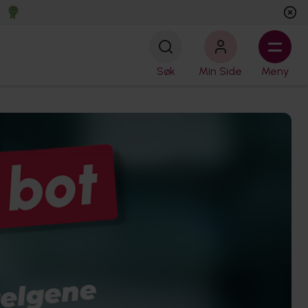
Søk
Min Side
Meny