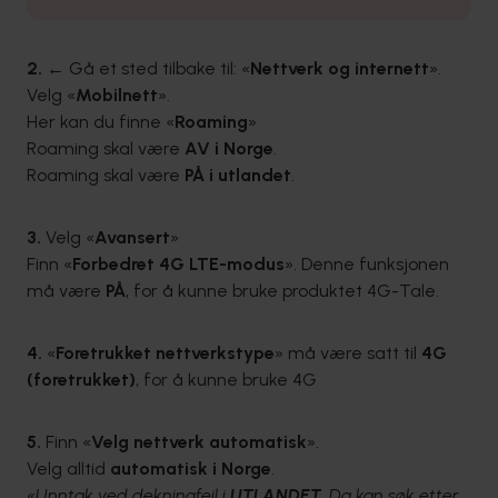
2.
← Gå et sted tilbake til: «
Nettverk og internett
».
Velg «
Mobilnett
».
Her kan du finne «
Roaming
»
Roaming skal være
AV i Norge
.
Roaming skal være
PÅ i utlandet
.
3.
Velg «
Avansert
»
Finn «
Forbedret 4G LTE-modus
». Denne funksjonen
må være
PÅ
, for å kunne bruke produktet 4G-Tale.
4.
«
Foretrukket nettverkstype
» må være satt til
4G
(foretrukket)
, for å kunne bruke 4G
5.
Finn «
Velg nettverk automatisk
».
Velg alltid
automatisk i Norge
.
«Unntak ved dekningfeil i
UTLANDET
. Da kan søk etter