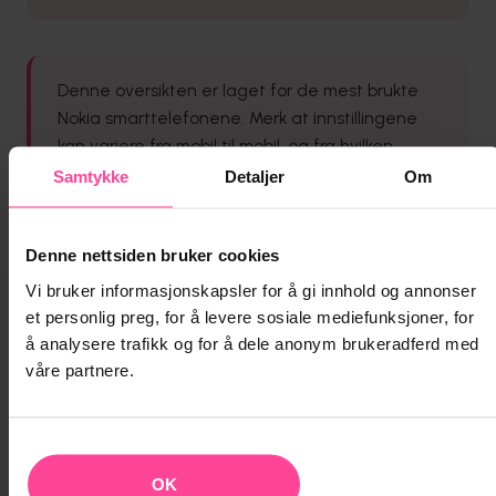
Denne oversikten er laget for de mest brukte
Nokia smarttelefonene. Merk at innstillingene
kan variere fra mobil til mobil, og fra hvilken
programvareversjon mobiltelefonen har. Ta
Samtykke
Detaljer
Om
gjerne kontakt med oss på kundeservice hvis du
har vansker med å finne riktige innstillinger.
Denne nettsiden bruker cookies
Vi bruker informasjonskapsler for å gi innhold og annonser
et personlig preg, for å levere sosiale mediefunksjoner, for
Nokia - Tastetelefon (problem med å
+
å analysere trafikk og for å dele anonym brukeradferd med
sende SMS)
våre partnere.
Dette gjelder bare for Nokia tastetelefon og ikke
Nokia Smarttelefon
Opplever du fortsatt problemer?
+
OK
For å kunne sende SMS. Må innstillingene på din
Du har nettopp sett videoen på toppen av denne