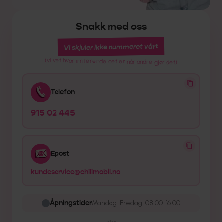
Snakk med oss
Vi skjuler ikke nummeret vårt
(vi vet hvor irriterende det er når andre gjør det)
Telefon
915 02 445
Epost
kundeservice@chilimobil.no
Åpningstider
Mandag-Fredag: 08:00-16:00
eller