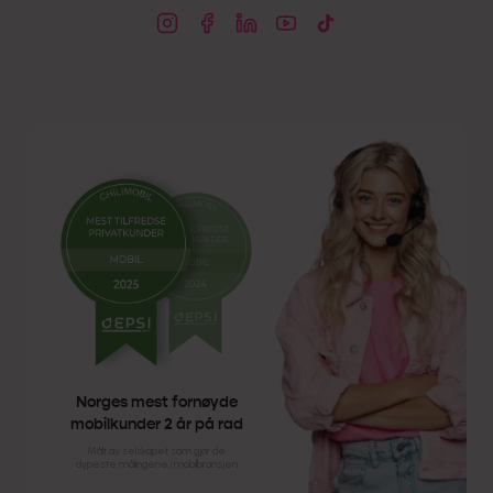
Norges mest fornøyde
mobilkunder 2 år på rad
Målt av selskapet som gjør de
dypeste målingene i mobilbransjen