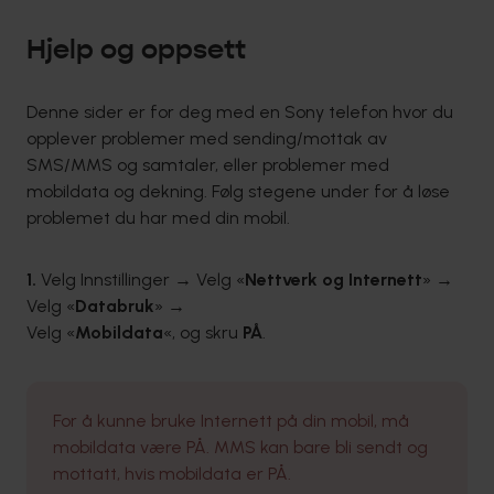
Hjelp og oppsett
Denne sider er for deg med en Sony telefon hvor du
opplever problemer med sending/mottak av
SMS/MMS og samtaler, eller problemer med
mobildata og dekning. Følg stegene under for å løse
problemet du har med din mobil.
1.
Velg Innstillinger → Velg «
Nettverk og Internett
» →
Velg «
Databruk
» →
Velg «
Mobildata
«, og skru
PÅ
.
For å kunne bruke Internett på din mobil, må
mobildata være PÅ. MMS kan bare bli sendt og
mottatt, hvis mobildata er PÅ.