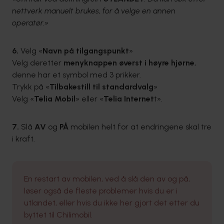
nettverk manuelt brukes, for å velge en annen
operatør.»
6.
Velg «
Navn på tilgangspunkt
»
Velg deretter
menyknappen øverst i høyre hjørne
,
denne har et symbol med 3 prikker.
Trykk på «
Tilbakestill til standardvalg
»
Velg «
Telia Mobil
» eller «
Telia Internet
t».
7.
Slå
AV
og
PÅ
mobilen helt for at endringene skal tre
i kraft.
En restart av mobilen, ved å slå den av og på,
løser også de fleste problemer hvis du er i
utlandet, eller hvis du ikke her gjort det etter du
byttet til Chilimobil.