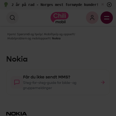
2 år på rad - Norges mest fornøyde kunder!
Målt av 
Hjem
/
Spørsmål og hjelp
/
Mobilhjelp og oppsett
/
Mobilproblem og mobiloppsett
/
Nokia
Nokia
Får du ikke sendt MMS?
Steg-for-steg-guide for bilde- og
gruppemeldinger