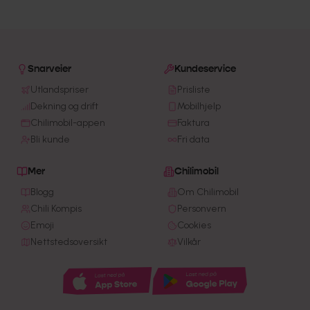
Snarveier
Kundeservice
Utlandspriser
Prisliste
Dekning og drift
Mobilhjelp
Chilimobil-appen
Faktura
Bli kunde
Fri data
Mer
Chilimobil
Blogg
Om Chilimobil
Chili Kompis
Personvern
Emoji
Cookies
Nettstedsoversikt
Vilkår