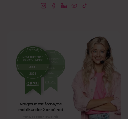
Norges mest fornøyde
mobilkunder 2 år på rad
Målt av selskapet som gjør de
dypeste målingene i mobilbransjen