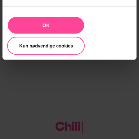
du tilbake til maksimalt kr 15,- per dag for 300 MB.
For å sjekke ditt dataforbruk, bruk
MinChili-appen
eller logg deg på
Min Side
. Du kan også sende
OK
SMS med kodeord SALDO til 27222.
Kun nødvendige cookies
Chili
|