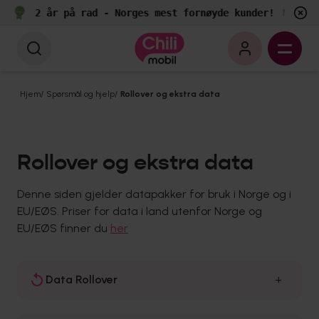
2 år på rad - Norges mest fornøyde kunder!
e
Målt av
Hjem
/
Spørsmål og hjelp
/
Rollover og ekstra data
Rollover og ekstra data
Denne siden gjelder datapakker for bruk i Norge og i
EU/EØS. Priser for data i land utenfor Norge og
EU/EØS finner du
her
Data Rollover
+
I alle våre mobilabonnement (med unntak av Chili