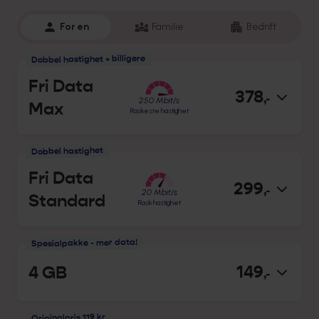
For en
Familie
Bedrift
Dobbel hastighet + billigere
Fri Data
378
,-
250
Mbit/s
Max
Raskeste hastighet
Dobbel hastighet
Fri Data
299
,-
20
Mbit/s
Standard
Rask hastighet
Spesialpakke - mer data!
149
4 GB
,-
Originalpris 119 kr