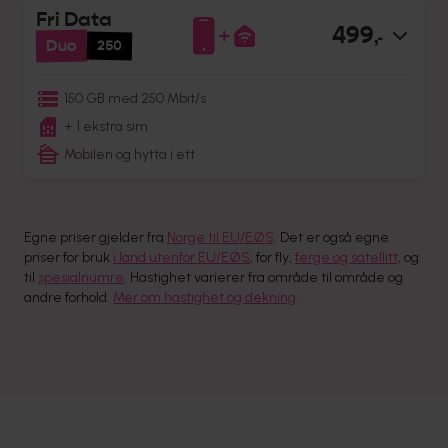
Fri Data
499
,-
Duo
250
150 GB med 250 Mbit/s
+ 1 ekstra sim
Mobilen og hytta i ett
Egne priser gjelder fra
Norge til EU/EØS
. Det er også egne
priser for bruk
i land utenfor EU/EØS
, for fly,
ferge og satellitt
, og
til
spesialnumre
. Hastighet varierer fra område til område og
andre forhold.
Mer om hastighet og dekning
.