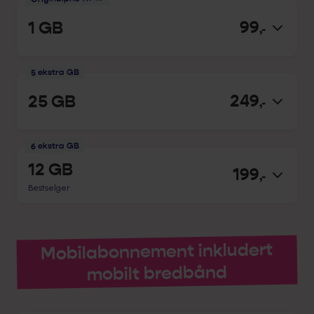
99
1 GB
,-
5 ekstra GB
249
25 GB
,-
6 ekstra GB
12 GB
199
,-
Bestselger
Mobilabonnement inkludert
mobilt bredbånd